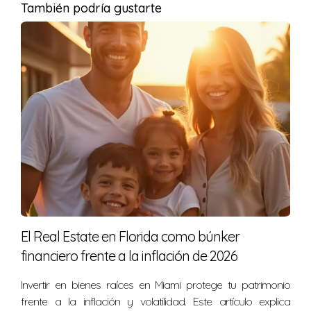
Aprovecha esta oportunidad y explora las
También podría gustarte
posibilidades que te ofrece el mercado
inmobiliario de Miami.
Preguntas frecuentes
¿Qué es el financiamiento basado en la renta
(DSCR)?
El DSCR es un método que permite calificar para un
préstamo inmobiliario usando únicamente los ingresos
por alquiler que genera la propiedad, sin considerar
otros ingresos del solicitante.
El Real Estate en Florida como búnker
¿Quiénes pueden beneficiarse del DSCR?
financiero frente a la inflación de 2026
Principalmente inversores extranjeros y aquellos con
Invertir en bienes raíces en Miami protege tu patrimonio
historial crediticio limitado que desean adquirir
frente a la inflación y volatilidad. Este artículo explica
propiedades en mercados competitivos como Miami.