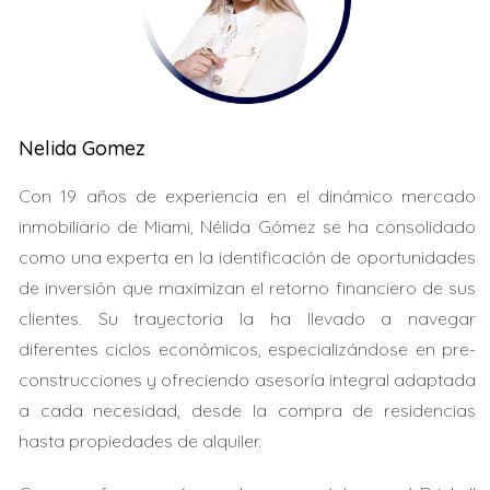
adquirir la propiedad sin mostrar ingresos personales
altos.
LLÁMAME AHORA
Nelida Gomez
Caso 2: Grupo inversionista europeo
Con 19 años de experiencia en el dinámico mercado
Un grupo de inversores europeos decidió comprar
inmobiliario de Miami, Nélida Gómez se ha consolidado
varias propiedades multifamiliares en el área de Fort
como una experta en la identificación de oportunidades
Lauderdale. Usaron DSCR para financiar cada compra
de inversión que maximizan el retorno financiero de sus
basándose únicamente en los ingresos proyectados de
clientes. Su trayectoria la ha llevado a navegar
alquiler. Esto les permitió diversificar su portafolio sin
diferentes ciclos económicos, especializándose en pre-
depender del capital personal. El resultado fue un
construcciones y ofreciendo asesoría integral adaptada
aumento significativo en sus flujos de caja mensuales.
a cada necesidad, desde la compra de residencias
Caso 3: Emprendedor brasileño buscando
hasta propiedades de alquiler.
oportunidades