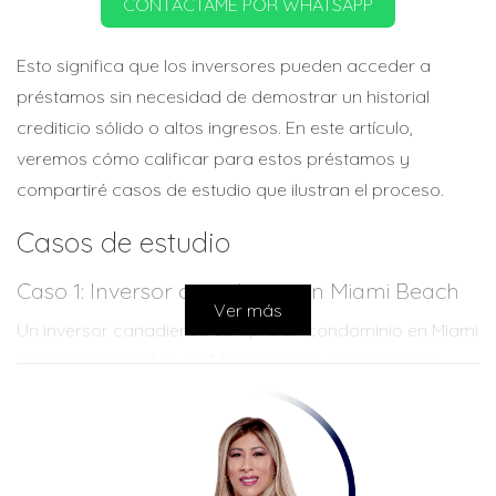
CONTÁCTAME POR WHATSAPP
Esto significa que los inversores pueden acceder a
préstamos sin necesidad de demostrar un historial
crediticio sólido o altos ingresos. En este artículo,
veremos cómo calificar para estos préstamos y
compartiré casos de estudio que ilustran el proceso.
Casos de estudio
Caso 1: Inversor canadiense en Miami Beach
Ver más
Un inversor canadiense compró un condominio en Miami
Beach. El precio fue de $400,000 y se esperaba que
generara $3,000 al mes en alquiler. Usando el DSCR,
pudo calificar para un préstamo con un ratio que
mostraba que los ingresos por alquiler cubrían
cómodamente los pagos del préstamo. Esto le permitió