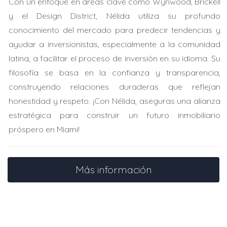
Con un enfoque en áreas clave como Wynwood, Brickell
Un emprendedor brasileño se interesó en invertir en
y el Design District, Nélida utiliza su profundo
propiedades comerciales en el sur de Florida. Con el
conocimiento del mercado para predecir tendencias y
financiamiento DSCR, pudo obtener un préstamo
ayudar a inversionistas, especialmente a la comunidad
utilizando solo las proyecciones de alquiler como base.
latina, a facilitar el proceso de inversión en su idioma. Su
Aunque su historial crediticio no era fuerte, logró cerrar
filosofía se basa en la confianza y transparencia,
un trato por una pequeña tienda con alto potencial de
construyendo relaciones duraderas que reflejan
rentabilidad.
honestidad y respeto. ¡Con Nélida, aseguras una alianza
estratégica para construir un futuro inmobiliario
Si estás considerando invertir en bienes raíces en
próspero en Miami!
Florida, este modelo podría ser justo lo que
necesitas.
Más información
No dudes en contactarme si tienes preguntas
sobre cómo empezar con el financiamiento DSCR.