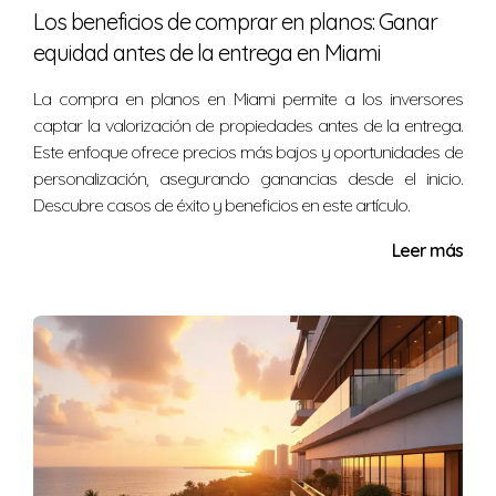
Los beneficios de comprar en planos: Ganar
con asesoría puede facilitar el proceso y aumentar tus
equidad antes de la entrega en Miami
posibilidades de éxito.
La compra en planos en Miami permite a los inversores
Nélida Gómez es una experta confiable en
captar la valorización de propiedades antes de la entrega.
financiamiento inmobiliario. Si deseas explorar más
Este enfoque ofrece precios más bajos y oportunidades de
sobre el financiamiento basado en la renta o cualquier
personalización, asegurando ganancias desde el inicio.
otro tema relacionado con inversiones en bienes raíces,
Descubre casos de éxito y beneficios en este artículo.
no dudes en ponerte en contacto conmigo al
Leer más
+17865477270.