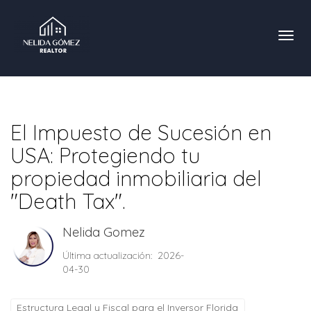
Toggl
El Impuesto de Sucesión en
USA: Protegiendo tu
propiedad inmobiliaria del
"Death Tax".
Nelida Gomez
Última actualización: 2026-
04-30
Estructura Legal y Fiscal para el Inversor Florida