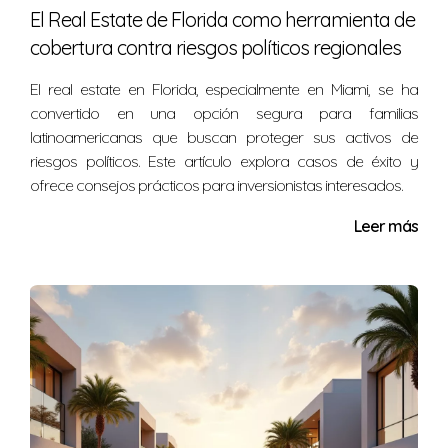
El Real Estate de Florida como herramienta de
No hay mejor momento que ahora. Cuanto antes
cobertura contra riesgos políticos regionales
empieces, más opciones tendrás para proteger tus
bienes y minimizar impuestos.
El real estate en Florida, especialmente en Miami, se ha
convertido en una opción segura para familias
¿Debo consultar a un abogado
latinoamericanas que buscan proteger sus activos de
especializado?
riesgos políticos. Este artículo explora casos de éxito y
ofrece consejos prácticos para inversionistas interesados.
Sí, consultar a un abogado especializado en
planificación patrimonial es esencial para entender
Leer más
todas las opciones disponibles y asegurarte de que se
implementen correctamente.
Como experta en planificación patrimonial, estoy aquí
para ayudarte a navegar por estos temas complejos y
asegurarte de que tu legado esté protegido. No dudes
en contactarme al +17865477270 si tienes alguna
pregunta o deseas comenzar a planificar hoy mismo.