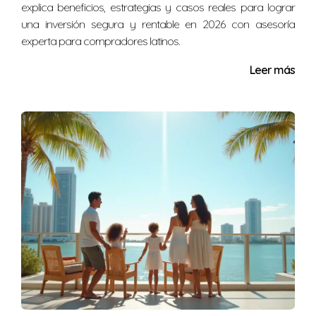
explica beneficios, estrategias y casos reales para lograr
Es un impuesto que se aplica al valor total del patrimonio
una inversión segura y rentable en 2026 con asesoría
de una persona al momento de su fallecimiento. En
experta para compradores latinos.
algunos estados, esto puede llegar hasta el 40% del
Leer más
valor total.
¿Cómo puedo evitar el Impuesto de
Sucesión?
Existen varias estrategias, como crear fideicomisos o
realizar donaciones en vida que pueden ayudar a
reducir la carga fiscal.
¿Qué pasa si no planifico mi patrimonio?
No planificar puede resultar en costos significativos
para tus herederos y complicaciones legales
adicionales al momento de liquidar tu patrimonio.
¿Cuándo debo comenzar a planificar?