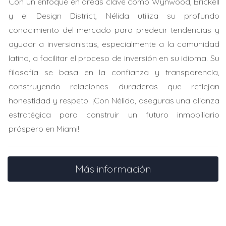
Con un enfoque en áreas clave como Wynwood, Brickell
propiedad sin impuestos significativos. Esto aseguró que
y el Design District, Nélida utiliza su profundo
sus hijos heredaran el hogar sin problemas fiscales
conocimiento del mercado para predecir tendencias y
mayores.
ayudar a inversionistas, especialmente a la comunidad
latina, a facilitar el proceso de inversión en su idioma. Su
Planificar hoy es garantizar un mañana sin
filosofía se basa en la confianza y transparencia,
cargas fiscales innecesarias.
construyendo relaciones duraderas que reflejan
honestidad y respeto. ¡Con Nélida, aseguras una alianza
Estudio de Caso 2: La Familia Rodríguez
estratégica para construir un futuro inmobiliario
Los Rodríguez decidieron donar parte de su patrimonio
próspero en Miami!
a organizaciones benéficas antes del fallecimiento del
abuelo. Esto redujo considerablemente su base
Más información
imponible. Al fallecer, dejaron un patrimonio más ligero,
lo que benefició a sus herederos directamente.
No subestimes el poder de las donaciones en
vida; pueden hacer una gran diferencia.