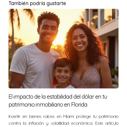
También podría gustarte
Estudio de Caso 3: La Familia Gómez
La familia Gómez utilizó seguros de vida como
herramienta de planificación patrimonial. Al tener pólizas
adecuadas, los beneficios pagados a los beneficiarios
permitieron cubrir cualquier impuesto sobre sucesiones
y evitar que los herederos vendieran propiedades para
pagar esas obligaciones.
Un seguro puede ser la solución para evitar
que tus seres queridos enfrenten cargas
inesperadas.
El impacto de la estabilidad del dólar en tu
patrimonio inmobiliario en Florida
Preguntas Frecuentes
Invertir en bienes raíces en Miami protege tu patrimonio
¿Qué es el Impuesto de Sucesión?
contra la inflación y volatilidad económica. Este artículo