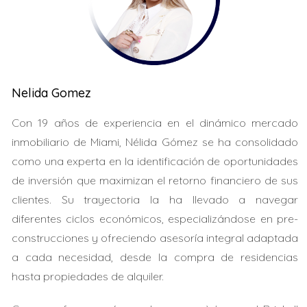
Hay varias formas en las que puedes proteger tu
propiedad inmobiliaria del Impuesto de Sucesión en
Florida. Aquí hay algunas estrategias efectivas:
Crear un fideicomiso revocable.
Nelida Gomez
Realizar donaciones en vida.
Utilizar seguros de vida como herramientas de
Con 19 años de experiencia en el dinámico mercado
planificación patrimonial.
Designar beneficiarios adecuados en cuentas y
inmobiliario de Miami, Nélida Gómez se ha consolidado
activos.
como una experta en la identificación de oportunidades
de inversión que maximizan el retorno financiero de sus
LLAMAR AHORA
clientes. Su trayectoria la ha llevado a navegar
diferentes ciclos económicos, especializándose en pre-
Estudio de Caso 1: La Familia Pérez
construcciones y ofreciendo asesoría integral adaptada
La familia Pérez poseía una casa valorada en $500,000.
a cada necesidad, desde la compra de residencias
Al morir el patriarca, el impuesto sobre sucesiones
hasta propiedades de alquiler.
podría haber sido devastador. Optaron por crear un
fideicomiso revocable que les permitió transferir la