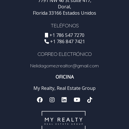
7791 NW 46 St suite 417,
Doral,
Florida 33166 Estados Unidos
TELÉFONOS
+1 786 547 7270
+1 786 847 7421
CORREO ELECTRÓNICO
Nelidagomezrealtor@gmail.com
OFICINA
My Realty, Real Estate Group