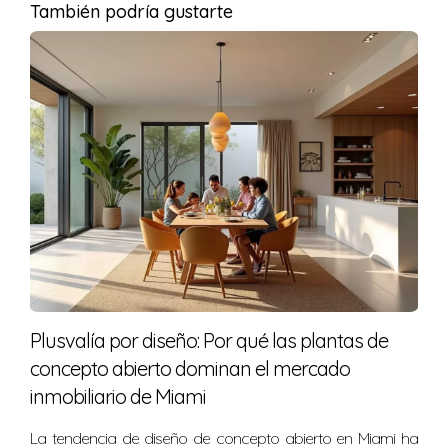
transacciones en un plazo total de cinco meses gracias
También podría gustarte
a un buen equipo legal.
¿Te gustaría discutir tu plan inmobiliario? Estoy
aquí para ayudarte.
Preguntas Frecuentes
¿Cuánto tiempo tarda normalmente el
proceso de compra?
En promedio, el proceso completo puede durar entre
tres y seis meses, dependiendo del tipo de propiedad y
las circunstancias personales.
Plusvalía por diseño: Por qué las plantas de
¿Qué documentos necesito para la pre-
concepto abierto dominan el mercado
aprobación?
inmobiliario de Miami
Necesitarás comprobantes de ingresos, historial
La tendencia de diseño de concepto abierto en Miami ha