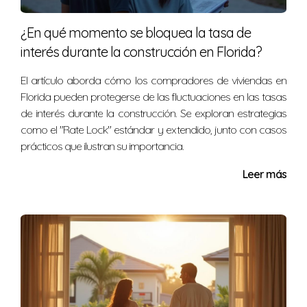
impuestos, honorarios legales y costos asociados a la
financiación.
¿En qué momento se bloquea la tasa de
interés durante la construcción en Florida?
No dudes en contactarme si necesitas
asesoramiento sobre tu próximo paso en la
El artículo aborda cómo los compradores de viviendas en
compra inmobiliaria.
Florida pueden protegerse de las fluctuaciones en las tasas
de interés durante la construcción. Se exploran estrategias
como el "Rate Lock" estándar y extendido, junto con casos
Estoy aquí para resolver tus dudas y guiarte en
prácticos que ilustran su importancia.
este proceso tan importante.
Leer más
Nadie conoce mejor que yo los desafíos y
oportunidades del mercado inmobiliario en Miami. Si
tienes preguntas o deseas iniciar tu viaje hacia la
compra de tu hogar, no dudes en ponerte en contacto
conmigo, Nelida Gomez. Estoy aquí para ayudarte a
tomar decisiones informadas y efectivas.