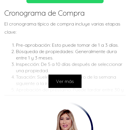
Cronograma de Compra
El cronograma típico de compra incluye varias etapas
clave:
Pre-aprobación: Esto puede tomar de 1 a 3 días.
Búsqueda de propiedades: Generalmente dura
entre 1 y 3 meses.
Inspección: De 5 a 10 días después de seleccionar
una propiedad.
Tasación: Suele realizarse dentro de la semana
Ver más
siguiente a la inspección.
Aprobación del préstamo: Puede tardar entre 30 y
45 días.
Cierre: Una vez que todo está aprobado, se
programa el cierre, que generalmente ocurre
dentro de una o dos semanas.
Estos tiempos son promedios y pueden variar según las