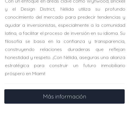
Con un enfoque en áreas clave como Wynwood, Brickell
Juan es un inversor experimentado. Compró una
y el Design District, Nélida utiliza su profundo
propiedad comercial y sabía exactamente qué esperar.
conocimiento del mercado para predecir tendencias y
Su pre-aprobación fue inmediata gracias a su historial
ayudar a inversionistas, especialmente a la comunidad
crediticio sólido. Optó por una inspección rápida, pero la
latina, a facilitar el proceso de inversión en su idioma. Su
tasación tomó más tiempo debido a discrepancias en
filosofía se basa en la confianza y transparencia,
los valores del mercado. Finalmente, completó el
construyendo relaciones duraderas que reflejan
proceso en alrededor de dos meses y medio.
honestidad y respeto. ¡Con Nélida, aseguras una alianza
Caso de Estudio 3: Venta y Compra
estratégica para construir un futuro inmobiliario
Simultánea
próspero en Miami!
Ana estaba vendiendo su casa mientras compraba otra.
La coordinación fue clave. Comenzó la pre-aprobación
Más información
antes de listar su casa para venta. Durante el mes que
estuvo en el mercado, encontró una nueva propiedad.
Sin embargo, el proceso se complicó con las
inspecciones simultáneas. Logró cerrar ambas