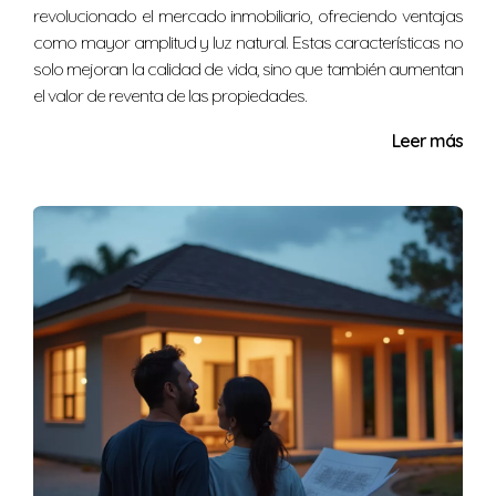
crediticio y documentos identificativos como pasaporte
revolucionado el mercado inmobiliario, ofreciendo ventajas
o licencia de conducir.
como mayor amplitud y luz natural. Estas características no
solo mejoran la calidad de vida, sino que también aumentan
¿Qué ocurre si la tasación es menor al precio
el valor de reventa de las propiedades.
acordado?
Leer más
Puedes renegociar el precio con el vendedor o
considerar aumentar tu pago inicial para cubrir la
diferencia.
¿Es necesario hacer una inspección antes de
comprar?
Sí, es altamente recomendable hacer una inspección
para identificar problemas ocultos antes del cierre.
¿Qué gastos debo considerar además del
precio de compra?
Además del precio, debes considerar gastos como