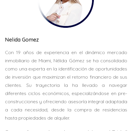
circunstancias específicas de cada comprador o
vendedor. Un buen agente inmobiliario puede ayudar a
navegar por este proceso.
LLÁMAME
Nelida Gomez
Caso de Estudio 1: Comprador Primerizo
Con 19 años de experiencia en el dinámico mercado
inmobiliario de Miami, Nélida Gómez se ha consolidado
Maria decidió comprar su primer apartamento en Miami.
como una experta en la identificación de oportunidades
Comenzó el proceso con una pre-aprobación rápida
de inversión que maximizan el retorno financiero de sus
que tomó solo dos días. Después, dedicó un mes a
clientes. Su trayectoria la ha llevado a navegar
buscar propiedades y encontró un lugar ideal. La
diferentes ciclos económicos, especializándose en pre-
inspección reveló algunos problemas menores, pero
construcciones y ofreciendo asesoría integral adaptada
fueron resueltos rápidamente. Su cierre se realizó sin
a cada necesidad, desde la compra de residencias
problemas en un plazo total de tres meses.
hasta propiedades de alquiler.
Caso de Estudio 2: Inversor Experimentado