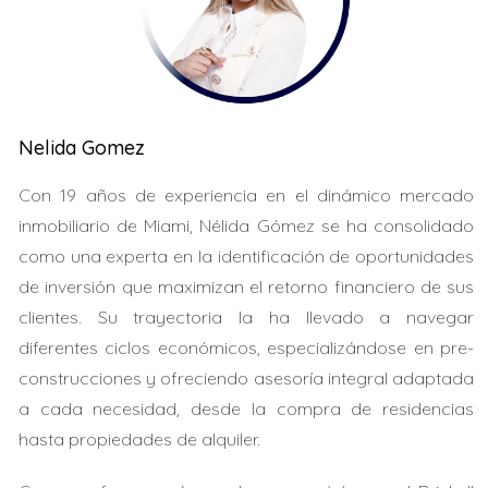
conocimientos prácticos. Algunos beneficios incluyen:
Acceso a programas de asistencia financiera.
Mejor comprensión del proceso hipotecario.
Conocimiento sobre el mantenimiento del hogar y
la gestión financiera.
Nelida Gomez
Tomar un curso puede parecer un paso adicional, pero
muchas veces es un requisito para acceder a subsidios
Con 19 años de experiencia en el dinámico mercado
importantes. Además, muchos prestamistas ofrecen
inmobiliario de Miami, Nélida Gómez se ha consolidado
condiciones preferenciales a quienes han completado
como una experta en la identificación de oportunidades
estos cursos.
de inversión que maximizan el retorno financiero de sus
clientes. Su trayectoria la ha llevado a navegar
LLÁMAME
diferentes ciclos económicos, especializándose en pre-
construcciones y ofreciendo asesoría integral adaptada
Estudio de Caso 1: María y su primer hogar
a cada necesidad, desde la compra de residencias
María siempre soñó con ser propietaria. Al asistir a un
hasta propiedades de alquiler.
curso ofrecido por una organización local, aprendió