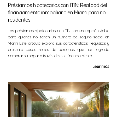
No todos son gratuitos; algunos pueden tener un costo,
Préstamos hipotecarios con ITIN: Realidad del
pero muchas organizaciones ofrecen becas o subsidios.
financiamiento inmobiliario en Miami para no
¿Qué beneficios obtengo al completar el
residentes
curso?
Los préstamos hipotecarios con ITIN son una opción viable
Puedes acceder a créditos fiscales, asistencia financiera
para quienes no tienen un número de seguro social en
y mejores condiciones hipotecarias al presentar tu
Miami. Este artículo explora sus características, requisitos y
certificado al prestamista.
presenta casos reales de personas que han logrado
comprar su hogar a través de este financiamiento.
¿Puedo hacer el curso si ya soy propietario?
Leer más
Sí, muchos propietarios lo hacen para actualizar sus
conocimientos y descubrir nuevas oportunidades
financieras.
Nací y crecí en el Condado de Dade, donde he visto
cómo la educación financiera transforma vidas. Si tienes
preguntas o necesitas orientación sobre las