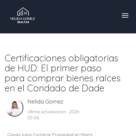
Toggl
Certificaciones obligatorias
de HUD: El primer paso
para comprar bienes raíces
en el Condado de Dade
Nelida Gomez
Última actualización: 2026-
05-06
Claves para Comprar Propiedad en Miami