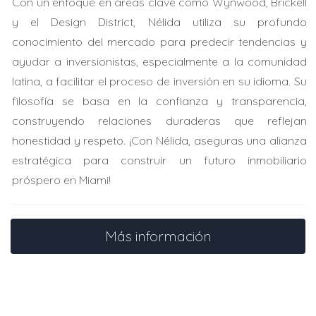
Con un enfoque en áreas clave como Wynwood, Brickell
sobre los diferentes tipos de préstamos disponibles.
y el Design District, Nélida utiliza su profundo
Gracias a esta educación, pudo acceder a un programa
conocimiento del mercado para predecir tendencias y
que le permitió obtener un crédito fiscal considerable.
ayudar a inversionistas, especialmente a la comunidad
Con esto, compró su primera casa en el área de Miami.
latina, a facilitar el proceso de inversión en su idioma. Su
Estudio de Caso 2: José y la inversión en
filosofía se basa en la confianza y transparencia,
propiedades
construyendo relaciones duraderas que reflejan
José era escéptico sobre la necesidad de un curso. Sin
honestidad y respeto. ¡Con Nélida, aseguras una alianza
embargo, tras inscribirse, descubrió cómo evaluar
estratégica para construir un futuro inmobiliario
propiedades adecuadamente. Con sus nuevos
próspero en Miami!
conocimientos, logró invertir en una propiedad en una
zona emergente del Condado de Dade, generando
Más información
ingresos adicionales que nunca imaginó.
Estudio de Caso 3: Ana y la compra de su
segunda vivienda
Ana ya había comprado una casa, pero quería mudarse