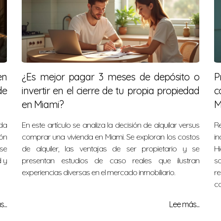
en
¿Es mejor pagar 3 meses de depósito o
P
de
invertir en el cierre de tu propia propiedad
c
en Miami?
M
da
En este artículo se analiza la decisión de alquilar versus
Re
ón
comprar una vivienda en Miami. Se exploran los costos
in
 se
de alquiler, las ventajas de ser propietario y se
Hi
 y
presentan estudios de caso reales que ilustran
s
experiencias diversas en el mercado inmobiliario.
re
co
...
Lee más...