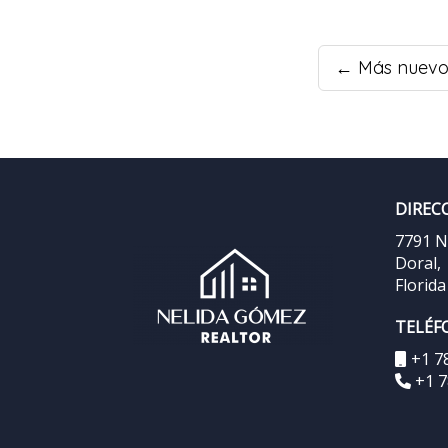
← Más nuev
DIREC
7791 N
Doral,
Florid
TELÉF
+1 7
+1 7