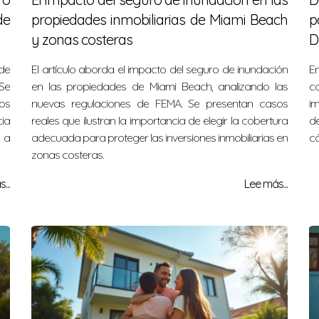
de
propiedades inmobiliarias de Miami Beach
p
y zonas costeras
D
 de
El artículo aborda el impacto del seguro de inundación
En
Se
en las propiedades de Miami Beach, analizando las
c
os
nuevas regulaciones de FEMA. Se presentan casos
im
ia
reales que ilustran la importancia de elegir la cobertura
de
 a
adecuada para proteger las inversiones inmobiliarias en
c
zonas costeras.
...
Lee más...