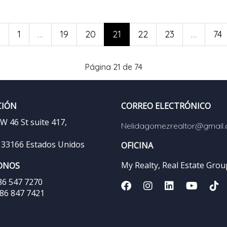
o
1
…
19
20
21
22
23
…
74
Página 21 de 74
CIÓN
CORREO ELECTRÓNICO
W 46 St suite 417,
Nelidagomezrealtor@gmail
a 33166 Estados Unidos
OFICINA
My Realty, Real Estate Grou
ONOS
86 547 7270
86 847 7421