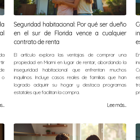
la
Seguridad habitacional: Por qué ser dueño
C
al
en el sur de Florida vence a cualquier
i
contrato de renta
e
da
El artículo explora las ventajas de comprar una
E
tir
propiedad en Miami en lugar de rentar, abordando la
in
 de
inseguridad habitacional que enfrentan muchos
Co
 o
inquilinos. Incluye casos reales de familias que han
e
logrado adquirir su hogar y destaca programas
t
estatales que facilitan la compra.
pr
...
Lee más...