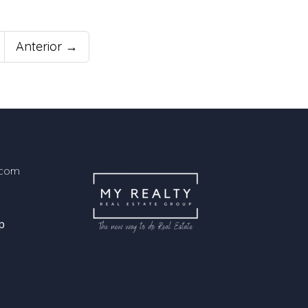
Anterior →
.com
p