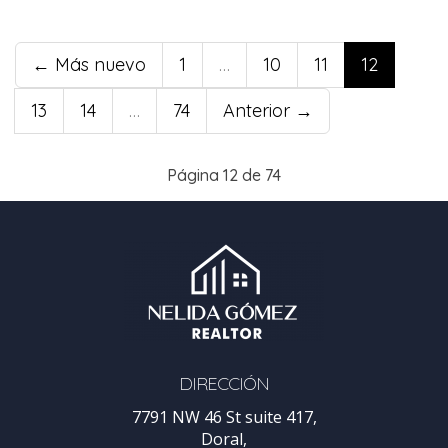
← Más nuevo
1
…
10
11
12
13
14
…
74
Anterior →
Página 12 de 74
DIRECCIÓN
7791 NW 46 St suite 417,
Doral,