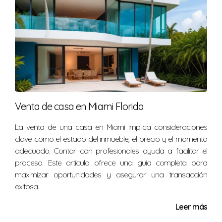
la forma en que se aborda la hipoteca puede depender
de si la propiedad es considerada bien común o
separado.
Si la casa es un bien común, ambos cónyuges son
responsables de la hipoteca. Esto significa que,
independientemente de quién viva en la casa, ambos
tendrán que seguir cumpliendo con los pagos. En
Venta de casa en Miami Florida
cambio, si uno de los cónyuges se queda con la casa, es
La venta de una casa en Miami implica consideraciones
crucial realizar un acuerdo formal que aclare quién es
clave como el estado del inmueble, el precio y el momento
responsable de los pagos futuros.
adecuado. Contar con profesionales ayuda a facilitar el
proceso. Este artículo ofrece una guía completa para
La delegación de responsabilidades en la
maximizar oportunidades y asegurar una transacción
hipoteca debe estar claramente estipulada en
exitosa.
el acuerdo de divorcio para evitar futuros
Leer más
conflictos.