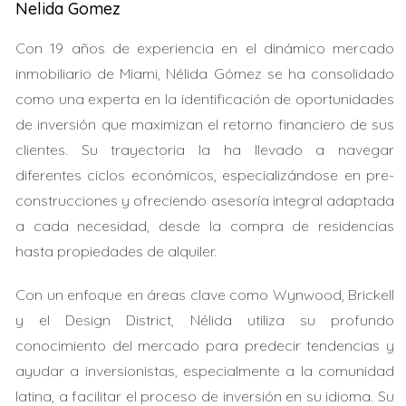
Nelida Gomez
HIPOTECA
Con 19 años de experiencia en el dinámico mercado
Cuando se trata de la hipoteca en un divorcio, hay
inmobiliario de Miami, Nélida Gómez se ha consolidado
múltiples opciones a considerar. Esta variedad puede
como una experta en la identificación de oportunidades
resultar confusa, pero es esencial elegir la más
de inversión que maximizan el retorno financiero de sus
adecuada para cada situación particular.
clientes. Su trayectoria la ha llevado a navegar
diferentes ciclos económicos, especializándose en pre-
Mantener la hipoteca a nombre de uno de los
construcciones y ofreciendo asesoría integral adaptada
cónyuges:
Uno de los cónyuges puede asumir la
a cada necesidad, desde la compra de residencias
hipoteca si tiene la capacidad financiera para
hacerlo. Sin embargo, esto solo es viable si el
hasta propiedades de alquiler.
prestamista acepta el cambio y libera al otro
cónyuge de la responsabilidad.
Con un enfoque en áreas clave como Wynwood, Brickell
Venta de la propiedad:
Otra opción es vender la
y el Design District, Nélida utiliza su profundo
casa y dividir las ganancias de acuerdo con lo
conocimiento del mercado para predecir tendencias y
estipulado en el acuerdo de divorcio. Esta solución
puede ser menos emocional, ya que permite a
ayudar a inversionistas, especialmente a la comunidad
cada cónyuge empezar de nuevo sin cargas
latina, a facilitar el proceso de inversión en su idioma. Su