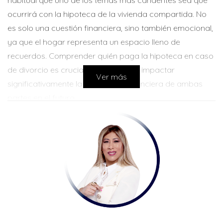
habitual que uno de los temas más candentes sea qué
ocurrirá con la hipoteca de la vivienda compartida. No
es solo una cuestión financiera, sino también emocional,
ya que el hogar representa un espacio lleno de
recuerdos. Comprender quién paga la hipoteca en caso
de divorcio es crucial, ya que puede impactar
Ver más
significativamente la estabilidad financiera de ambas
partes en el futuro.
La respuesta a esta pregunta no es sencilla y depende
de varios factores, incluyendo el acuerdo entre las
partes, las leyes locales y la situación financiera general
de ambos cónyuges. Este artículo examina las diversas
opciones disponibles y ofrece estrategias para manejar
esta delicada situación.
OPCIONES PARA MANEJAR LA