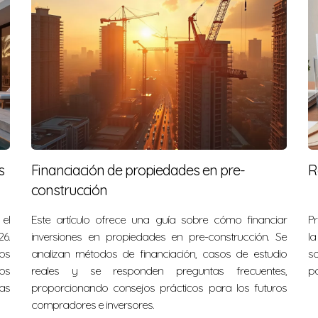
s
Financiación de propiedades en pre-
R
construcción
el
Este artículo ofrece una guía sobre cómo financiar
Pr
6.
inversiones en propiedades en pre-construcción. Se
la
os
analizan métodos de financiación, casos de estudio
s
os
reales y se responden preguntas frecuentes,
pa
as
proporcionando consejos prácticos para los futuros
compradores e inversores.