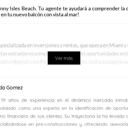
ny Isles Beach. Tu agente te ayudará a comprender la of
en tu nuevo balcón con vista al mar!
pecializada en inversiones y rentas, que opera en Miami y 
as extranjeros a encontrar las mejores oportunidades en b
Ver más
ealtor@gmail.com Para más información, visita su página 
ida Gomez
19 años de experiencia en el dinámico mercado inmobi
olidado como una experta en la identificación de oportu
rno financiero de sus clientes. Su trayectoria la ha llevado
cializándose en pre-construcciones y ofreciendo asesorí