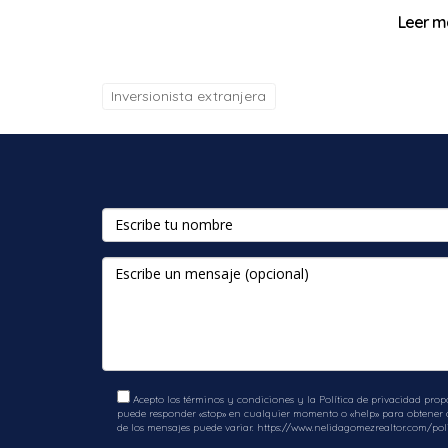
Leer m
Inversionista extranjera
Acepto los términos y condiciones y la Política de privacidad prop
puede responder «stop» en cualquier momento o «help» para obtener ay
de los mensajes puede variar.
https://www.nelidagomezrealtor.com/poli