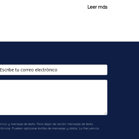
Leer más
ico y mensaje de texto. Para dejar de recibir mensajes de texto,
ónicos. Pueden aplicarse tarifas de mensajes y datos. La frecuencia