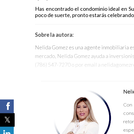
Has encontrado el condominio ideal en Sun
poco de suerte, pronto estarás celebrando 
Sobre la autora:
Nelida Gomez es una agente inmobiliaria es
mercado, Nelida Gomez ayuda a inversionist
(786) 547-7270 o por email a nelidagomezr
Nel
Con 
cons
reto
espe