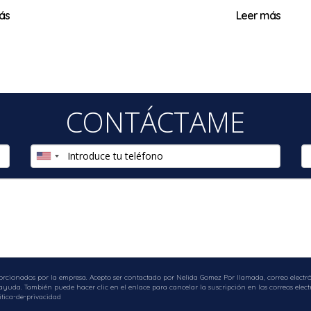
ás
Leer más
CONTÁCTAME
orcionados por la empresa. Acepto ser contactado por Nelida Gomez Por llamada, correo electrón
uda. También puede hacer clic en el enlace para cancelar la suscripción en los correos electr
tica-de-privacidad