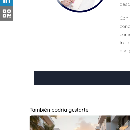
desd
Con 
cono
comu
tran
aseg
También podría gustarte