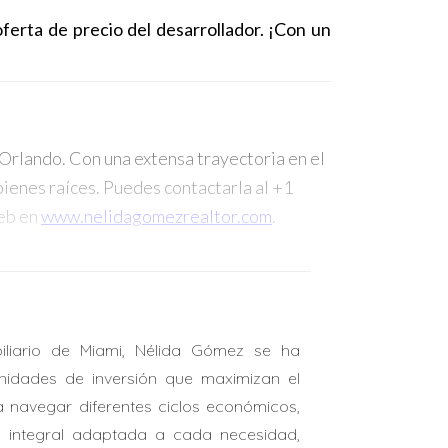
erta de precio del desarrollador. ¡Con un 
Orlando. Con una extensa trayectoria en el
ienes raíces. Puedes contactarla al +1
web en
www.nelidagomezrealtor.com
.
liario de Miami, Nélida Gómez se ha
nidades de inversión que maximizan el
 a navegar diferentes ciclos económicos,
a integral adaptada a cada necesidad,