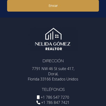
¿Cómo puedo contactar a un agente
Enviar
inmobiliario en Wilton Manors?
Puedes contactar a Nelida Gomez para obtener
asistencia profesional sobre propiedades disponibles y
consejos sobre el mercado inmobiliario local.
DIRECCIÓN
7791 NW 46 St suite 417,
Doral,
Florida 33166 Estados Unidos
TELÉFONOS
+1 786 547 7270
+1 786 847 7421