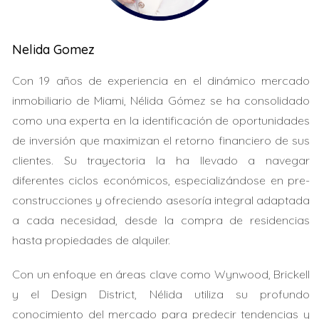
Wilton Manors se encuentra aproximadamente a 30
minutos en coche del centro de Miami, lo que la convierte
Nelida Gomez
en una opción ideal para quienes trabajan o estudian en
la ciudad pero prefieren vivir en un entorno más
Con 19 años de experiencia en el dinámico mercado
tranquilo. La distancia exacta varía dependiendo del
inmobiliario de Miami, Nélida Gómez se ha consolidado
tráfico, pero generalmente son alrededor de 25 millas.
como una experta en la identificación de oportunidades
Esta cercanía permite a los residentes disfrutar de las
de inversión que maximizan el retorno financiero de sus
comodidades urbanas sin sacrificar la paz y el ambiente
clientes. Su trayectoria la ha llevado a navegar
comunitario que ofrece Wilton Manors.
diferentes ciclos económicos, especializándose en pre-
construcciones y ofreciendo asesoría integral adaptada
VIDA EN WILTON MANORS
a cada necesidad, desde la compra de residencias
hasta propiedades de alquiler.
La vida en Wilton Manors es vibrante y diversa, con una
comunidad acogedora que celebra la inclusión y la
Con un enfoque en áreas clave como Wynwood, Brickell
diversidad. Esta ciudad es conocida por su ambiente
y el Design District, Nélida utiliza su profundo
amigable, donde todos son bienvenidos. A continuación,
conocimiento del mercado para predecir tendencias y