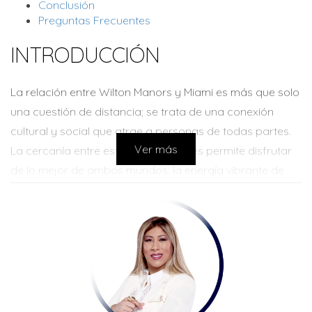
Conclusión
Preguntas Frecuentes
INTRODUCCIÓN
La relación entre Wilton Manors y Miami es más que solo
una cuestión de distancia; se trata de una conexión
cultural y social que atrae a personas de todas partes.
Ver más
La cercanía entre estas dos ciudades permite disfrutar
de lo mejor de ambos mundos: la energía vibrante de
Miami y la tranquilidad acogedora de Wilton Manors. En
este artículo, profundizaremos en qué hace que esta
pequeña ciudad sea especial y cómo su proximidad a
Miami puede influir en tu decisión de mudarte o visitarla.
PROXIMIDAD GEOGRÁFICA