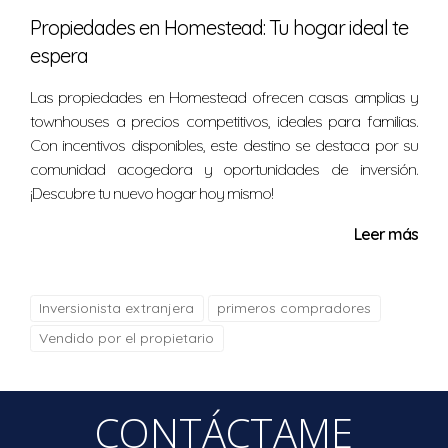
Si estás considerando mudarte o simplemente explorar
Propiedades en Homestead: Tu hogar ideal te
nuevas áreas cerca de Miami, ¡no dudes en visitar Wilton
espera
Manors! Te sorprenderá todo lo que tiene para ofrecer. Si
Las propiedades en Homestead ofrecen casas amplias y
deseas obtener más información sobre cómo mudarte
townhouses a precios competitivos, ideales para familias.
a esta maravillosa ciudad o si necesitas ayuda para
Con incentivos disponibles, este destino se destaca por su
encontrar tu nuevo hogar aquí, no dudes en contactar a
comunidad acogedora y oportunidades de inversión.
Nelida Gomez. Ella estará encantada de ayudarte a dar
¡Descubre tu nuevo hogar hoy mismo!
el siguiente paso hacia tu nueva aventura.
Leer más
PREGUNTAS FRECUENTES
Inversionista extranjera
primeros compradores
¿Cuál es la distancia entre Wilton Manors y
Miami?
Vendido por el propietario
La distancia entre Wilton Manors y Miami es
aproximadamente 25 millas o 30 minutos en coche
CONTÁCTAME
dependiendo del tráfico.