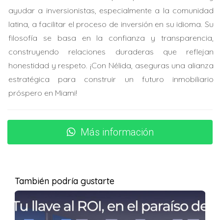
exploraremos algunos aspectos destacados de la vida
ayudar a inversionistas, especialmente a la comunidad
en esta encantadora ciudad.
latina, a facilitar el proceso de inversión en su idioma. Su
filosofía se basa en la confianza y transparencia,
Cultura y Comunidad
construyendo relaciones duraderas que reflejan
La cultura en Wilton Manors es rica y variada. La ciudad
honestidad y respeto. ¡Con Nélida, aseguras una alianza
alberga numerosos eventos durante todo el año que
estratégica para construir un futuro inmobiliario
celebran diferentes culturas y tradiciones. Uno de los
próspero en Miami!
eventos más destacados es el Festival del Orgullo, que
atrae a miles de visitantes cada año. Este festival no solo
celebra la diversidad LGBTQ+, sino que también reúne a
Más información
toda la comunidad en un ambiente festivo lleno de
música, arte y comida deliciosa. Además, los residentes
disfrutan de una gran cantidad de actividades
También podría gustarte
comunitarias, desde mercados agrícolas hasta noches
de trivia en los bares locales. La participación activa en
estos eventos fortalece los lazos entre los vecinos y crea