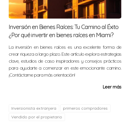
patrimonio y prosperar. Si eres latino y estás
considerando invertir en bienes raíces como una forma
segura de proteger tu dinero frente a la inflación o la
Inversión en Bienes Raíces: Tu Camino al Éxito
inestabilidad económica en tu país, no dudes en dar el
¿Por qué invertir en bienes raíces en Miami?
primer paso. La ciudad ofrece múltiples recursos y
La inversión en bienes raíces es una excelente forma de
oportunidades para ayudarte a alcanzar tus metas
crear riqueza a largo plazo. Este artículo explora estrategias
financieras. Recuerda que contar con la asesoría
clave, estudios de caso inspiradores y consejos prácticos
adecuada puede marcar la diferencia entre una
para ayudarte a comenzar en este emocionante camino.
inversión exitosa y una desafortunada. Por eso, te invito
¡Contáctame para más orientación!
a contactar a Nelida Gomez hoy mismo para comenzar
Leer más
tu viaje hacia la protección y crecimiento de tu
patrimonio.
Inversionista extranjera
primeros compradores
Preguntas Frecuentes
Vendido por el propietario
¿Por qué invertir en bienes raíces en Miami?