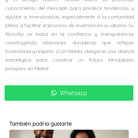
conocimiento del mercado para predecir tendencias y
La familia Pérez llegó a Miami desde Venezuela hace
ayudar a inversionistas, especialmente a la comunidad
cinco años, buscando escapar de la crisis económica
latina, a facilitar el proceso de inversión en su idioma. Su
que azotaba su país. Con sus ahorros, decidieron invertir
filosofía se basa en la confianza y transparencia,
en un pequeño apartamento en el área de Brickell. Al
construyendo relaciones duraderas que reflejan
principio, estaban nerviosos; el mercado inmobiliario
honestidad y respeto. ¡Con Nélida, aseguras una alianza
parecía intimidante. Sin embargo, decidieron informarse
estratégica para construir un futuro inmobiliario
y asesorarse con expertos locales. Después de adquirir
próspero en Miami!
el apartamento, comenzaron a alquilarlo a profesionales
que trabajaban en el centro financiero. En menos de dos
años, el valor del inmueble aumentó considerablemente,
Whatsapp
brindándoles un retorno sobre la inversión (ROI) del 30%.
Además, gracias a las deducciones fiscales disponibles
para propietarios de inmuebles en Florida, pudieron
reducir significativamente sus impuestos anuales. >
También podría gustarte
"Invertir en bienes raíces fue una decisión difícil al