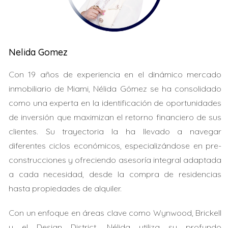
para los inversionistas extranjeros. Esto ha llevado a
muchos a considerar la compra de propiedades como
una inversión segura en dólares, lo que les permite
resguardar su dinero ante la inminente devaluación en
Nelida Gomez
sus países de origen. El atractivo de Miami radica en su
diversidad cultural y su economía dinámica. Las
Con 19 años de experiencia en el dinámico mercado
propiedades en esta ciudad no solo ofrecen un hogar,
inmobiliario de Miami, Nélida Gómez se ha consolidado
sino también una oportunidad para generar ingresos
como una experta en la identificación de oportunidades
pasivos a través del alquiler o la revalorización del
de inversión que maximizan el retorno financiero de sus
capital. A continuación, exploraremos tres casos
clientes. Su trayectoria la ha llevado a navegar
inspiradores que demuestran cómo los latinos han
diferentes ciclos económicos, especializándose en pre-
logrado proteger y hacer crecer su patrimonio a través
construcciones y ofreciendo asesoría integral adaptada
de inversiones inmobiliarias en Miami.
a cada necesidad, desde la compra de residencias
hasta propiedades de alquiler.
CASO DE ÉXITO: LA FAMILIA
Con un enfoque en áreas clave como Wynwood, Brickell
PÉREZ
y el Design District, Nélida utiliza su profundo