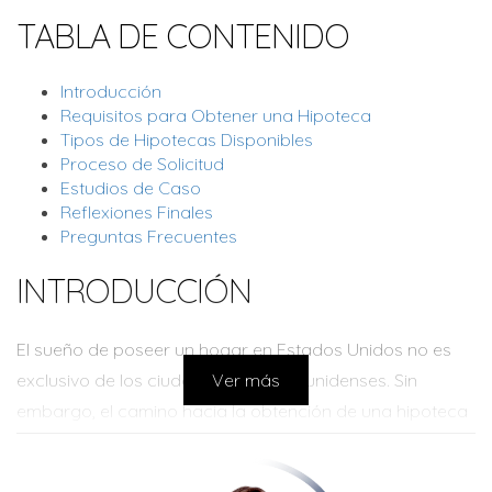
TABLA DE CONTENIDO
Introducción
Requisitos para Obtener una Hipoteca
Tipos de Hipotecas Disponibles
Proceso de Solicitud
Estudios de Caso
Reflexiones Finales
Preguntas Frecuentes
INTRODUCCIÓN
El sueño de poseer un hogar en Estados Unidos no es
exclusivo de los ciudadanos estadounidenses. Sin
Ver más
embargo, el camino hacia la obtención de una hipoteca
puede ser un proceso complejo para los extranjeros. La
buena noticia es que sí, es posible conseguir una