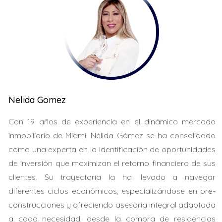
hipoteca como no residente, aunque existen ciertos
requisitos y procedimientos que deben seguirse.
Entender estos aspectos es clave para aquellos que
buscan invertir en el atractivo mercado inmobiliario
estadounidense, ya sea para fines residenciales o como
inversión. Este artículo tiene como objetivo ofrecer una
visión clara y práctica sobre cómo navegar este
Nelida Gomez
proceso y lograr concretar esa inversión soñada.
Con 19 años de experiencia en el dinámico mercado
REQUISITOS PARA OBTENER
inmobiliario de Miami, Nélida Gómez se ha consolidado
UNA HIPOTECA
como una experta en la identificación de oportunidades
de inversión que maximizan el retorno financiero de sus
Los requisitos para que un extranjero obtenga una
clientes. Su trayectoria la ha llevado a navegar
hipoteca en Estados Unidos varían según la entidad
diferentes ciclos económicos, especializándose en pre-
financiera y el tipo de préstamo. Sin embargo, hay
construcciones y ofreciendo asesoría integral adaptada
aspectos comunes que deben considerarse. Estos son
a cada necesidad, desde la compra de residencias