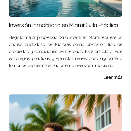
compare diferentes prestamistas para encontrar
la mejor opción que se adapte a sus necesidades.
Solicitud de Préstamo:
Complete la solicitud de
hipoteca, proporcionando la documentación
Inversión Inmobiliaria en Miami: Guía Práctica
necesaria para el análisis del prestamista.
Evaluación y Aprobación:
El prestamista evaluará
Elegir la mejor propiedad para invertir en Miami requiere un
su solicitud, lo que puede incluir una verificación de
análisis cuidadoso de factores como ubicación, tipo de
crédito y la valoración de la propiedad.
propiedad y condiciones del mercado. Este artículo ofrece
Cierre del Préstamo:
Una vez aprobada, procederá
estrategias prácticas y ejemplos reales para ayudarte a
a firmar todos los documentos necesarios y
tomar decisiones informadas en tu inversión inmobiliaria.
completar el proceso de cierre.
Leer más
ESTUDIOS DE CASO
Para ilustrar cómo los extranjeros pueden navegar el
proceso de obtención de hipotecas en Estados Unidos,
consideremos tres casos exitosos que resaltan
diferentes enfoques.