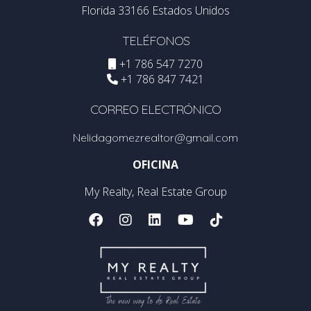
una hipoteca en EE.UU. que para un
Florida 33166 Estados Unidos
ciudadano estadounidense?
TELÉFONOS
Sí, generalmente es más difícil debido a la falta de un
historial crediticio en el país y, en algunos casos, a
+1 786 547 7270
+1 786 847 7421
mayores requisitos de pago inicial. Sin embargo, hay
opciones y prestamistas especializados en atender a
CORREO ELECTRÓNICO
extranjeros.
Nelidagomezrealtor@gmail.com
¿Necesito un número de seguro social para
OFICINA
obtener una hipoteca?
No necesariamente. Algunos prestamistas permiten la
My Realty, Real Estate Group
obtención de hipotecas sin un número de seguro social,
pero requerirán otro tipo de documentación fiscal o de
identificación.
¿Cuánto tengo que pagar de entrada para
una hipoteca como extranjero?