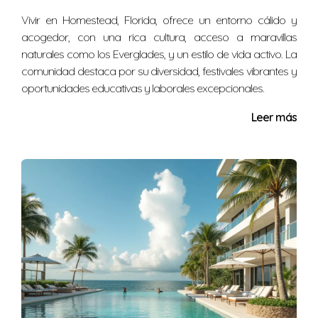
Hipotecas Internacionales:
Algunos bancos tienen
programas específicos para extranjeros, que
Vivir en Homestead, Florida, ofrece un entorno cálido y
podrían ofrecer términos más flexibles y procesos
acogedor, con una rica cultura, acceso a maravillas
simplificados.
naturales como los Everglades, y un estilo de vida activo. La
comunidad destaca por su diversidad, festivales vibrantes y
PROCESO DE SOLICITUD
oportunidades educativas y laborales excepcionales.
Leer más
El proceso de solicitud de una hipoteca para un
extranjero puede ser largo y a menudo implica varios
pasos. A continuación, se presenta un breve resumen de
las etapas involucradas:
Evaluación Financiera:
Analice su situación
financiera, incluyendo ahorros, ingresos y gastos
mensuales.
Documentación:
Reúna toda la documentación
requerida, como identificaciones, pruebas de
ingresos y estado financiero.
Investigación de Prestamistas:
Investigue y