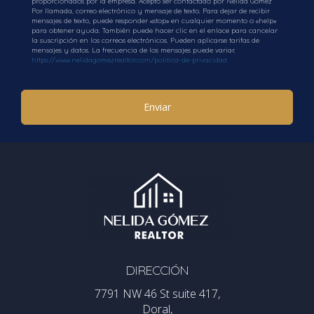
proporcionados por la empresa. Acepto ser contactado por Nelida Gomez
Por llamada, correo electrónico y mensaje de texto. Para dejar de recibir
mensajes de texto, puede responder «stop» en cualquier momento o «help»
Obtener una hipoteca en Estados Unidos como
para obtener ayuda. También puede hacer clic en el enlace para cancelar
la suscripción en los correos electrónicos. Pueden aplicarse tarifas de
extranjero es un camino que, aunque puede parecer
mensajes y datos. La frecuencia de los mensajes puede variar.
https://www.nelidagomezrealtor.com/politica-de-privacidad
desafiante, no es imposible. Con la documentación
correcta, una comprensión clara del proceso y la
Enviar
elección del prestamista adecuado, es factible acceder
a oportunidades en uno de los mercados inmobiliarios
más dinámicos del mundo. La clave está en informarse,
ser paciente y preparar cada paso con meticulosidad.
No permita que las barreras financieras le detengan; el
hogar que imagina puede estar más cerca de lo que
piensa.
PREGUNTAS FRECUENTES
DIRECCIÓN
7791 NW 46 St suite 417,
¿Es más difícil para un extranjero obtener
Doral,