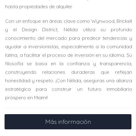
algunos de los requisitos más destacados:
hasta propiedades de alquiler.
Documentación de Identidad:
Pasaporte válido y,
Con un enfoque en áreas clave como Wynwood, Brickell
en algunos casos, una visa o documento que
y el Design District, Nélida utiliza su profundo
acredite su estatus migratorio.
conocimiento del mercado para predecir tendencias y
Historial Crediticio:
Aunque es complicado construir
un historial crediticio estadounidense como
ayudar a inversionistas, especialmente a la comunidad
extranjero, algunas entidades pueden aceptar
latina, a facilitar el proceso de inversión en su idioma. Su
informes crediticios de su país de origen.
filosofía se basa en la confianza y transparencia,
Ingreso Justificable:
Pruebas de ingresos, que
pueden incluir recibos de sueldo, declaraciones de
construyendo relaciones duraderas que reflejan
impuestos y documentos bancarios.
honestidad y respeto. ¡Con Nélida, aseguras una alianza
Aportación Inicial:
Generalmente, se requiere un
estratégica para construir un futuro inmobiliario
pago inicial mayor para extranjeros, que puede
próspero en Miami!
variar entre el 20% y el 50% del precio de compra.
Cuenta Bancaria en EE.UU.:
Aunque no siempre es
un requisito, tener una cuenta bancaria en Estados
Unidos puede facilitar el proceso de obtención de
Más información
la hipoteca.