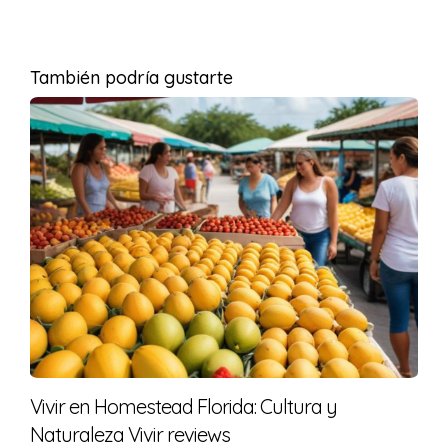
TIPOS DE HIPOTECAS
DISPONIBLES
También podría gustarte
Los extranjeros tienen acceso a varios tipos de
hipotecas, que se ajustan a diferentes necesidades y
circunstancias financieras. Algunos de los tipos más
comunes son:
Hipotecas Convencionales:
Estas son
proporcionadas por prestamistas privados y
suelen tener tasas de interés competitivas. Sin
embargo, requieren un buen perfil crediticio y un
pago inicial considerable.
Hipotecas FHA:
La Administración Federal de
Vivienda (FHA) proporciona préstamos con un
pago inicial más bajo, pero están sujetos a ciertas
Vivir en Homestead Florida: Cultura y
restricciones y es más difícil acceder a ellas como
extranjero.
Naturaleza Vivir reviews