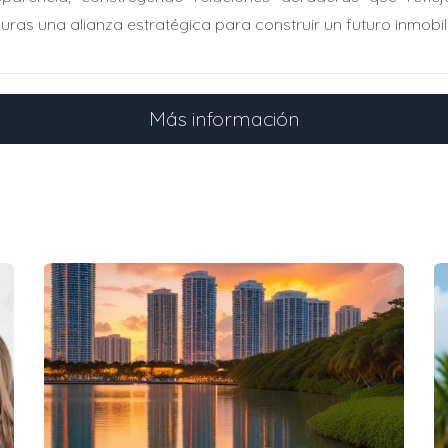
RÉSTAMO FHA Y CONVENCIONAL
uras una alianza estratégica para construir un futuro inmobil
es esencial considerar cómo impactan tu capacidad de comp
ecer más accesible al principio, pero los costos adicionales
ivamente. Por otro lado, un préstamo convencional puede ofr
Más información
una vez que hayas alcanzado un cierto porcentaje de capital
liza tus opciones y elige la que mejor se adapte a tus obj
 LLAMADA A LA ACCIÓN
resupuesto de 600,000 dólares es un paso considerable y, a
s. La elección entre un préstamo FHA y convencional depende 
as. Evalúa cuidadosamente tus alternativas, consulta con ase
ica para encontrar la mejor solución para tu futuro.
S
ra un préstamo FHA?