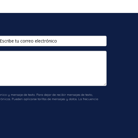
ico y mensaje de texto. Para dejar de recibir mensajes de texto,
ónicos. Pueden aplicarse tarifas de mensajes y datos. La frecuencia