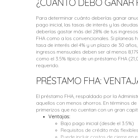
¿CUÁNTO DEBO GANAR P
Para determinar cuánto deberías ganar anua
pago inicial, las tasas de interés y las deuda
deberías gastar más del 28% de tus ingresos 
FHA como a los convencionales. Si planeas ha
tasa de interés del 4% y un plazo de 30 años,
ingresos mensuales deben ser al menos 8,179 
como el 3.5% típico de un préstamo FHA (21,0
requerido.
PRÉSTAMO FHA: VENTAJ
El préstamo FHA, respaldado por la Administ
aquellos con menos ahorros. En términos de 
primerizos que no cuentan con un gran capital
Ventajas:
Bajo pago inicial (desde el 3.5%)
Requisitos de crédito más flexible
Puede incluir costos de cierre en 