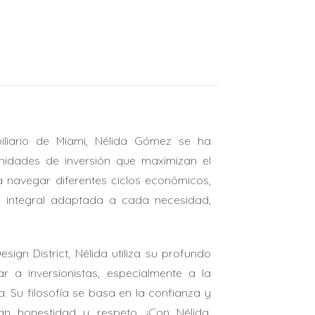
ralmente tienen requisitos más estrictos en
liario de Miami, Nélida Gómez se ha
mpradores con mejores calificaciones
nidades de inversión que maximizan el
 a navegar diferentes ciclos económicos,
a integral adaptada a cada necesidad,
gn District, Nélida utiliza su profundo
 a inversionistas, especialmente a la
a. Su filosofía se basa en la confianza y
an honestidad y respeto. ¡Con Nélida,