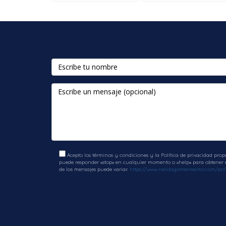
Acepto los términos y condiciones y la Política de privacidad prop
puede responder «stop» en cualquier momento o «help» para obtener ay
de los mensajes puede variar.
https://www.nelidagomezrealtor.com/poli