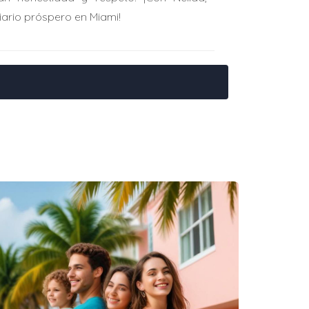
iario próspero en Miami!
ra. En el caso de una propiedad de 600,000
 a lo largo del tiempo, como las primas de
ecerte la oportunidad de terminar con una
 en tu propiedad.
etivos a largo plazo."
unque puede parecer abrumador, es
de tu situación financiera, historial
sores hipotecarios y no dudes en realizar