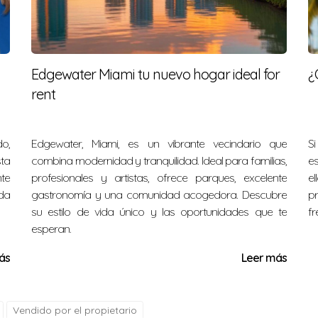
es del 3.5% del precio de la casa. Esto significa que, para u
A con un mal historial crediticio?
Edgewater Miami tu nuevo hogar ideal for
¿
 ser más accesibles para compradores con historial creditic
rent
char el pago inicial del 3.5%.
ago inicial significativo?
do,
Edgewater, Miami, es un vibrante vecindario que
S
icativo, el préstamo FHA puede ser tu mejor opción, ya que pe
sta
combina modernidad y tranquilidad. Ideal para familias,
es
argo del tiempo.
te
profesionales y artistas, ofrece parques, excelente
el
éstamo FHA que para uno convencional?
ida
gastronomía y una comunidad acogedora. Descubre
p
su estilo de vida único y las oportunidades que te
fr
exibles con los requisitos de crédito en un préstamo FHA, lo
esperan.
ás
Leer más
os FHA y convencionales en cerrarse?
 puede tardar entre 30 a 45 días, dependiendo de varios fact
.
Vendido por el propietario