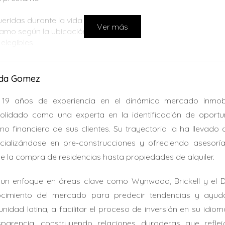
eridas durante la vida del préstamo
Ver más
tamo según la ubicación
elegibles
AL: VENTAJAS Y DESVENTAJAS
ida Gomez
ue no están asegurados por el gobierno y, por lo tanto, gene
19 años de experiencia en el dinámico mercado inmobi
o, ofrecen varias ventajas que pueden ser atractivas para co
olidado como una experta en la identificación de oportu
rno financiero de sus clientes. Su trayectoria la ha llevado
hipotecario con un pago inicial adecuado
cializándose en pre-construcciones y ofreciendo asesorí
réstamo en comparación con los préstamos FHA
e la compra de residencias hasta propiedades de alquiler.
ibles y competitivas
s
un enfoque en áreas clave como Wynwood, Brickell y el Desi
(por lo general, del 5% al 20%)
cimiento del mercado para predecir tendencias y ayudar
es con un bajo pago inicial
nidad latina, a facilitar el proceso de inversión en su idiom
sparencia, construyendo relaciones duraderas que reflej