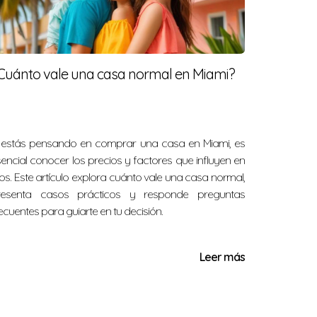
na propiedad de 600,000 dólares, necesitarías
Cuánto vale una casa normal en Miami?
io menos que perfecto, aunque se recomienda
i estás pensando en comprar una casa en Miami, es
rmite pagos bajos. Sin embargo, esto puede
encial conocer los precios y factores que influyen en
los. Este artículo explora cuánto vale una casa normal,
resenta casos prácticos y responde preguntas
ecuentes para guiarte en tu decisión.
 que puede facilitar a muchos compradores
Leer más
ores, como la rapidez en la presentación de