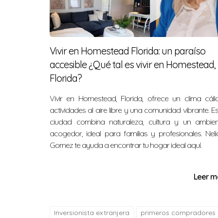
El pago inicial mínimo para un préstamo FHA 
al menos 21,000 dólares.
¿Puedo calificar para un préstamo FH
Vivir en Homestead Florida: un paraíso
Sí, los préstamos FHA están diseñados para
accesible ¿Qué tal es vivir en Homestead,
tener al menos un puntaje de 580 para aprove
Florida?
¿Qué ocurre si no puedo realizar un p
Vivir en Homestead, Florida, ofrece un clima cáli
Si no puedes realizar un pago inicial signif
actividades al aire libre y una comunidad vibrante. E
resultar en pagos mensuales más altos a lo l
ciudad combina naturaleza, cultura y un ambien
¿Es más fácil calificar para un pr
acogedor, ideal para familias y profesionales. Nel
Gomez te ayuda a encontrar tu hogar ideal aquí.
Sí, generalmente los prestamistas son más fl
calificar para este tipo de financiamiento.
Leer m
¿Cuánto tiempo tardan los préstam
El cierre de un préstamo FHA o convencional
documentos y la evaluación de la propiedad
Inversionista extranjera
primeros compradores