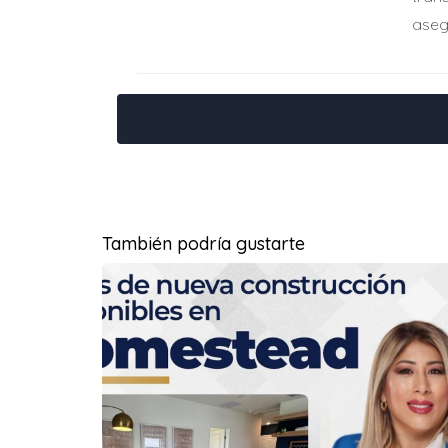
COMPARACIÓN ENTRE P
aseg
Al comparar estos dos tipos de préstamos, 
dólares, optar por un préstamo FHA puede par
seguro hipotecario, pueden sumar significat
hipoteca más rápida y sin costos de seguro 
"Cada situación financiera es única. Ana
REFLEXIONES FINALES Y
También podría gustarte
Entrar en el mercado inmobiliario con un p
fundamental tener claridad sobre tus opcione
crediticio y la cantidad de ahorros que pose
simulaciones que reflejen tu realidad económ
PREGUNTAS FRECUENTE
¿Cuál es el pago inicial mínimo pa