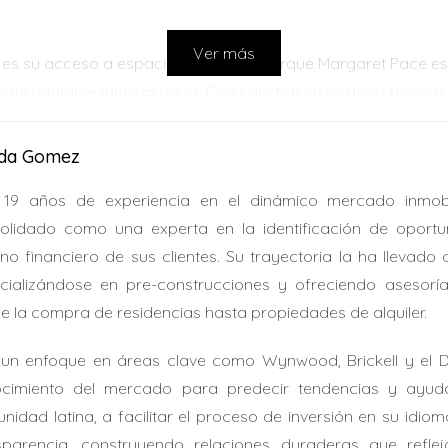
Ver más
es su acceso a espacios verdes. El Parque Margaret Pace es u
mente relajarse junto al agua. Con canchas deportivas y áreas
ida Gomez
ada y deliciosa. Desde restaurantes gourmet hasta cafés ac
19 años de experiencia en el dinámico mercado inmobi
 y lounges ofrecen entretenimiento para aquellos que buscan 
olidado como una experta en la identificación de oportu
rno financiero de sus clientes. Su trayectoria la ha llevado
GEWATER
cializándose en pre-construcciones y ofreciendo asesorí
e la compra de residencias hasta propiedades de alquiler.
diverso. Aquí es donde se entrelazan diferentes culturas y es
un enfoque en áreas clave como Wynwood, Brickell y el Desi
s establecidas. A continuación, exploraremos tres casos prác
cimiento del mercado para predecir tendencias y ayudar
nidad latina, a facilitar el proceso de inversión en su idiom
sparencia, construyendo relaciones duraderas que reflej