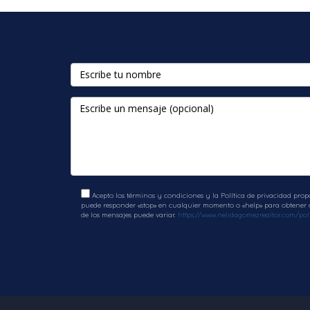
PREGUNTAS FRECUENTE
¿Cuál es el costo promedio de vivi
El costo promedio varía según el tipo de pr
¿Hay buenas escuelas en Edgewate
Sí, hay varias escuelas altamente calificadas
¿Es seguro vivir en Edgewater?
Edgewater tiene una reputación positiva en 
Acepto los términos y condiciones y la Política de privacidad prop
¿Qué tipo de actividades culturales 
puede responder «stop» en cualquier momento o «help» para obtener ay
de los mensajes puede variar.
https://www.nelidagomezrealtor.com/poli
Edgewater ofrece una variedad de actividades
¿Cómo es el transporte público en l
El transporte público es eficiente; hay varias
explorar lo que Edgewater tiene para ofrece