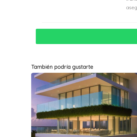
Imagina a Laura y Miguel, una pareja con 
aseg
sus hijos. Desde su llegada, han encontrado
“La comunidad aquí es increíble; siemp
grande.”
Además, la proximidad a centros educativos h
También podría gustarte
Caso Práctico 2: El Profesional en M
Por otro lado, tenemos a Javier, un joven pro
transporte y la vibrante vida social del área. 
largas distancias. Él dice:
“Puedo salir del trabajo e ir directam
Este estilo de vida activo le permite equilibra