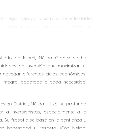
n lugar ideal para disfrutar de actividades
 para picnic, este parque se convierte en un
ogedores, hay algo para todos los gustos.
liario de Miami, Nélida Gómez se ha
disfrutar de una noche divertida con amigos.
nidades de inversión que maximizan el
 a navegar diferentes ciclos económicos,
a integral adaptada a cada necesidad,
tilos, creando un ambiente único que atrae
gn District, Nélida utiliza su profundo
ticos que ilustran cómo es realmente vivir en
 a inversionistas, especialmente a la
a. Su filosofía se basa en la confianza y
an honestidad y respeto. ¡Con Nélida,