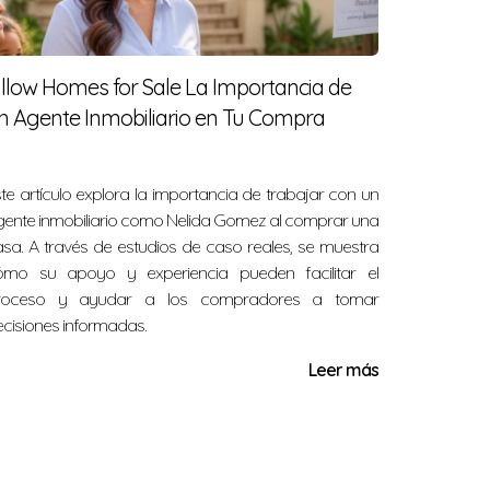
Edgewater. La comunidad artística floreciente
illow Homes for Sale La Importancia de
n Agente Inmobiliario en Tu Compra
todos los días.”
te artículo explora la importancia de trabajar con un
ente inmobiliario como Nelida Gomez al comprar una
sa. A través de estudios de caso reales, se muestra
ómo su apoyo y experiencia pueden facilitar el
roceso y ayudar a los compradores a tomar
cisiones informadas.
eas una familia buscando un hogar seguro,
Leer más
arás lo que necesitas. Si estás considerando
a Gomez. Ella estará encantada de ayudarte