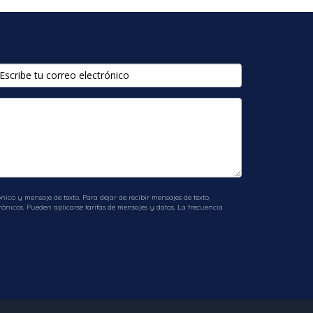
comparado con otros vecindarios cercanos.
aquí por esa razón.
ico y mensaje de texto. Para dejar de recibir mensajes de texto,
ónicos. Pueden aplicarse tarifas de mensajes y datos. La frecuencia
tos comunitarios regulares.
ras partes de Miami. Si estás listo para
oso lugar tu nuevo hogar, ¡no dudes en