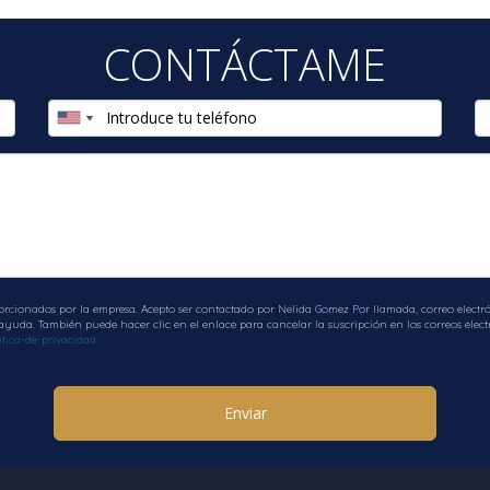
S
CONTÁCTAME
enda en Edgewater?
opiedad; sin embargo, generalmente se considera accesible 
r?
 dentro del área que son ideales para familias con niños.
términos de seguridad; muchas familias han elegido mudarse 
orcionados por la empresa. Acepto ser contactado por Nelida Gomez Por llamada, correo electrón
hay disponibles?
uda. También puede hacer clic en el enlace para cancelar la suscripción en los correos electr
tica-de-privacidad
 culturales como galerías de arte, festivales locales y even
a zona?
Enviar
 opciones disponibles que facilitan el desplazamiento hacia ot
rte o si deseas más información sobre cómo hacer este herm