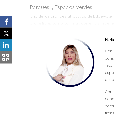
Parques y Espacios Verdes
Uno de los grandes atractivos de Edgewater 
al aire libre, como caminar, correr o simple
punto de encuentro para familias y amigos.
Nel
Vida Nocturna y Gastronomía
La oferta gastronómica en Edgewater es vari
Con 
La vida nocturna también es vibrante; bares
cons
reto
ESTILO DE VIDA EN ED
espe
desd
El estilo de vida en Edgewater es dinámico y 
Con 
tanto a jóvenes profesionales como a familia
cono
este vecindario.
comu
Caso Práctico 1: La Vida Familiar
tran