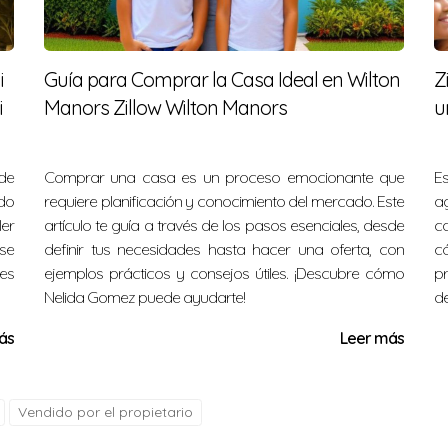
al que ha encontrado inspiración en las coloridas calles de 
i
Guía para Comprar la Casa Ideal en Wilton
Z
u trabajo y conectar con otros creativos. Ana comparte:
i
Manors Zillow Wilton Manors
u
 rincón está lleno de arte y cultura. Me siento inspirada 
de
Comprar una casa es un proceso emocionante que
Es
do
requiere planificación y conocimiento del mercado. Este
ag
de personas apasionadas por el arte y la creatividad.
ler
artículo te guía a través de los pasos esenciales, desde
ca
se
definir tus necesidades hasta hacer una oferta, con
c
res
ejemplos prácticos y consejos útiles. ¡Descubre cómo
p
Nelida Gomez puede ayudarte!
de
comunidad vibrante llena de oportunidades para todos. Ya s
ás
Leer más
ajo y ocio o un artista en busca de inspiración, aquí encontr
obre esta maravillosa área, no dudes en contactar a Nelid
Vendido por el propietario