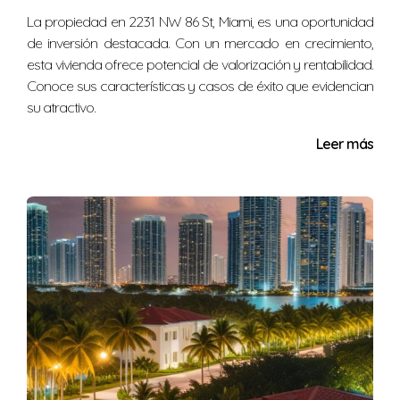
¿Cada cuánto debo revisar mi póliza?
La propiedad en 2231 NW 86 St, Miami, es una oportunidad
de inversión destacada. Con un mercado en crecimiento,
Se recomienda hacerlo al menos una vez al año o
esta vivienda ofrece potencial de valorización y rentabilidad.
después de mejoras importantes o cambios en
Conoce sus características y casos de éxito que evidencian
normativas locales.
su atractivo.
¿Dónde puedo recibir asesoría confiable
Leer más
sobre seguros?
Puedes contactar expertos como Nélida Gómez para
recibir acompañamiento personalizado según tus
necesidades.
No esperes a enfrentar imprevistos para
actuar. Protege tu hogar hoy con la
información adecuada y asesoría profesional.