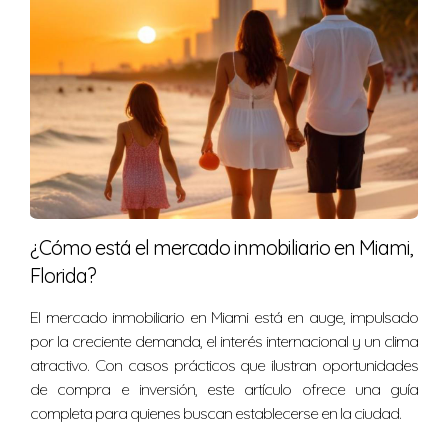
Mantén tu techo y estructura en buen estado para
evitar incrementos por riesgo.
Instala sistemas anti huracanes certificados que
pueden reducir las primas.
Compara diferentes ofertas y busca descuentos
por múltiples pólizas.
Aumenta tu deducible si puedes asumir un riesgo
mayor a corto plazo.
Proteger tu hogar no tiene por qué ser un
gasto imposible. Con información correcta,
¿Cómo está el mercado inmobiliario en Miami,
puedes tomar decisiones inteligentes.
Florida?
El mercado inmobiliario en Miami está en auge, impulsado
por la creciente demanda, el interés internacional y un clima
HABLA CON UN ESPECIALISTA
atractivo. Con casos prácticos que ilustran oportunidades
de compra e inversión, este artículo ofrece una guía
completa para quienes buscan establecerse en la ciudad.
PREGUNTAS FRECUENTES