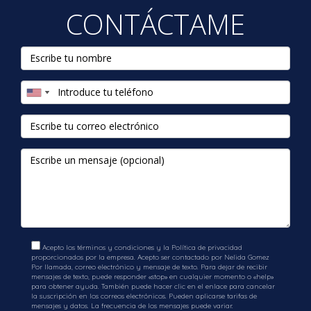
CONTÁCTAME
Acepto los términos y condiciones y la Política de privacidad
proporcionados por la empresa. Acepto ser contactado por Nelida Gomez
Por llamada, correo electrónico y mensaje de texto. Para dejar de recibir
mensajes de texto, puede responder «stop» en cualquier momento o «help»
para obtener ayuda. También puede hacer clic en el enlace para cancelar
la suscripción en los correos electrónicos. Pueden aplicarse tarifas de
mensajes y datos. La frecuencia de los mensajes puede variar.