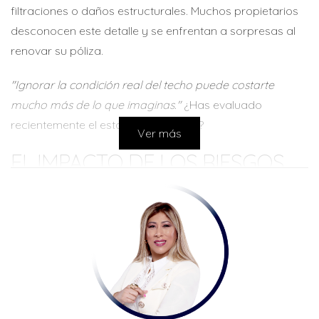
filtraciones o daños estructurales. Muchos propietarios
desconocen este detalle y se enfrentan a sorpresas al
renovar su póliza.
"Ignorar la condición real del techo puede costarte
mucho más de lo que imaginas."
¿Has evaluado
recientemente el estado de tu techo?
Ver más
EL IMPACTO DE LOS RIESGOS
NATURALES EN EL COSTO
El sur de Florida está constantemente expuesto a
huracanes, tormentas tropicales e inundaciones, lo que
hace que las primas sean considerablemente más altas
que en otras zonas del país. En **2026**, se espera que
las primas promedio oscilen entre **$3,000 y $5,000