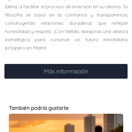
latina, a facilitar el proceso de inversión en su idioma. Su
inferior al costo real de reconstrucción. El valor de
filosofía se basa en la confianza y transparencia,
reemplazo debe reflejar materiales, mano de obra y
construyendo relaciones duraderas que reflejan
normativas vigentes. Un cálculo incorrecto puede
honestidad y respeto. ¡Con Nélida, aseguras una alianza
dejarte con gastos inesperados tras un siniestro.
estratégica para construir un futuro inmobiliario
En el sur de Florida, donde los costos constructivos han
próspero en Miami!
subido en un **15%** en los últimos años, es crucial
revisar periódicamente esta cifra con profesionales.
Más información
Si te preocupa cuánto cuesta realmente
asegurar tu hogar, consulta con un experto
para evaluar tu póliza y opciones.
También podría gustarte
CONSEJOS PARA AHORRAR EN
TU SEGURO