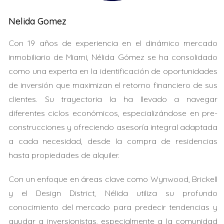
anuales**, dependiendo de la ubicación exacta y las
características específicas de la propiedad.
Nelida Gomez
Con 19 años de experiencia en el dinámico mercado
Las aseguradoras también consideran mapas
inmobiliario de Miami, Nélida Gómez se ha consolidado
actualizados de riesgo y medidas preventivas
como una experta en la identificación de oportunidades
implementadas por el propietario para ajustar el costo
de inversión que maximizan el retorno financiero de sus
final.
clientes. Su trayectoria la ha llevado a navegar
"Los desastres naturales son impredecibles, pero
diferentes ciclos económicos, especializándose en pre-
prepararte puede marcar una gran diferencia."
¿Estás
construcciones y ofreciendo asesoría integral adaptada
tomando todas las precauciones necesarias para
a cada necesidad, desde la compra de residencias
proteger tu inversión?
hasta propiedades de alquiler.
LA IMPORTANCIA DEL VALOR
Con un enfoque en áreas clave como Wynwood, Brickell
DE REEMPLAZO CORRECTO
y el Design District, Nélida utiliza su profundo
conocimiento del mercado para predecir tendencias y
ayudar a inversionistas, especialmente a la comunidad
Otro error común es asegurar una casa por un valor