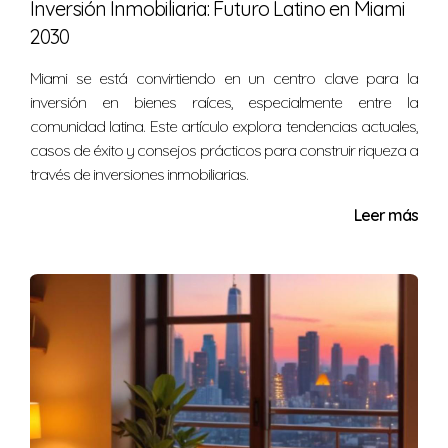
Inversión Inmobiliaria: Futuro Latino en Miami
CASOS PRÁCTICOS
2030
Miami se está convirtiendo en un centro clave para la
Para ilustrar mejor este proceso, aquí comparto tres
inversión en bienes raíces, especialmente entre la
casos prácticos que muestran cómo otros argentinos
comunidad latina. Este artículo explora tendencias actuales,
han logrado comprar propiedades en Miami
casos de éxito y consejos prácticos para construir riqueza a
exitosamente.
través de inversiones inmobiliarias.
Caso 1: La familia Pérez
Leer más
La familia Pérez decidió mudarse a Miami por motivos
laborales. Después de investigar el mercado durante
varios meses, contactaron a un agente inmobiliario local
que les mostró varias propiedades en áreas familiares.
Finalmente, encontraron una casa cerca de buenas
escuelas y parques. Gracias a su agente, pudieron
obtener una hipoteca favorable y cerrar la compra sin