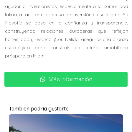
ayudar a inversionistas, especialmente a la comunidad
El mercado inmobiliario en Miami ha demostrado ser
latina, a facilitar el proceso de inversión en su idioma. Su
resistente y atractivo para los inversores. La demanda
filosofía se basa en la confianza y transparencia,
de propiedades sigue creciendo, lo que significa que tu
construyendo relaciones duraderas que reflejan
inversión tiene el potencial de apreciarse con el tiempo.
honestidad y respeto. ¡Con Nélida, aseguras una alianza
Acceso a servicios y comodidades
estratégica para construir un futuro inmobiliario
próspero en Miami!
Desde escuelas internacionales hasta hospitales de
primer nivel, Miami ofrece una infraestructura robusta
que beneficia a sus residentes. Esto no solo mejora la
Más información
calidad de vida, sino que también aumenta el valor de
las propiedades.
¿CÓMO COMPRAR UNA CASA
También podría gustarte
EN MIAMI DESDE ARGENTINA?