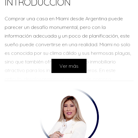
INTRODUCCIÓN
Comprar una casa en Miami desde Argentina puede
parecer un desafío monumental, pero con la
información adecuada y un poco de planificación, este
sueño puede convertirse en una realidad. Miami no solo
es conocida por su clima cálido y sus hermosas playas,
sino que también ofrece un mercado inmobiliario
Ver más
atractivo para los inversores extranjeros. En este
artículo, desglosaremos el proceso de compra,
responderemos a las preguntas más comunes y
compartiremos casos prácticos que ilustran cómo otros
han logrado dar este paso.
¿POR QUÉ COMPRAR EN
MIAMI?