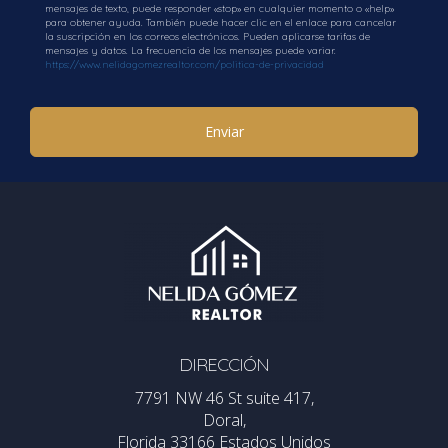
mensajes de texto, puede responder «stop» en cualquier momento o «help»
Gomez]('/ecard') target=_blank.
para obtener ayuda. También puede hacer clic en el enlace para cancelar
la suscripción en los correos electrónicos. Pueden aplicarse tarifas de
mensajes y datos. La frecuencia de los mensajes puede variar.
PREGUNTAS FRECUENTES
https://www.nelidagomezrealtor.com/politica-de-privacidad
¿Cuánto debo ahorrar para comprar una
Enviar
casa en Miami?
Ahorrar entre el 20% y el 30% del precio total es
recomendable para evitar seguros hipotecarios
adicionales.
¿Es necesario tener un número ITIN para
comprar?
No es obligatorio tener un ITIN para comprar una
propiedad; sin embargo, facilitará algunos procesos
DIRECCIÓN
financieros.
7791 NW 46 St suite 417,
Doral,
¿Puedo obtener financiamiento si soy
Florida 33166 Estados Unidos