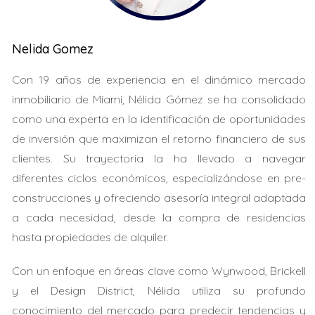
Miami es una ciudad vibrante que atrae a personas de
todo el mundo por diversas razones. Desde su
Nelida Gomez
diversidad cultural hasta sus oportunidades
Con 19 años de experiencia en el dinámico mercado
económicas, hay muchas razones para considerar la
inmobiliario de Miami, Nélida Gómez se ha consolidado
compra de una propiedad aquí.
como una experta en la identificación de oportunidades
Clima y estilo de vida
de inversión que maximizan el retorno financiero de sus
clientes. Su trayectoria la ha llevado a navegar
La ciudad ofrece un clima cálido durante todo el año, lo
diferentes ciclos económicos, especializándose en pre-
que la convierte en un lugar ideal para quienes buscan
construcciones y ofreciendo asesoría integral adaptada
escapar del frío. Además, el estilo de vida en Miami es
a cada necesidad, desde la compra de residencias
dinámico; hay una amplia variedad de actividades
hasta propiedades de alquiler.
culturales, eventos deportivos y opciones
gastronómicas que enriquecen la experiencia de vivir
Con un enfoque en áreas clave como Wynwood, Brickell
aquí.
y el Design District, Nélida utiliza su profundo
Oportunidades de inversión
conocimiento del mercado para predecir tendencias y