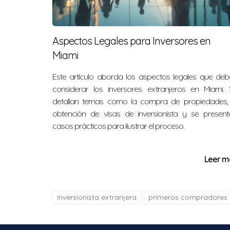
considera trabajar con un agente inmobiliar
CASOS PRÁCTICOS NAT
Aspectos Legales para Inversores en
Miami
Para ilustrar cómo otros han navegado exito
Este artículo aborda los aspectos legales que deb
considerar los inversores extranjeros en Miami. 
"María y Juan eran una pareja joven b
detallan temas como la compra de propiedades, 
con un agente local, encontraron una 
obtención de visas de inversionista y se present
problemas." - Caso 1
casos prácticos para ilustrar el proceso.
"Luis, un veterano militar, utilizó sus 
Leer m
proceso, se sintió respaldado por su a
Inversionista extranjera
"Ana decidió invertir en bienes raíce
primeros compradores
necesitaba algunas reparaciones menor
compra." - Caso 3