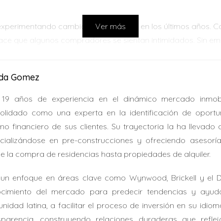
 experimentando cambios significativos en los últimos años.
Ver más
e hace que algunos compradores se sientan intimidados. Sin 
:
s y eficientes ha crecido.
ida Gomez
aumento en la popularidad debido a su asequibilidad.
iendo en vecindarios previamente considerados menos desea
19 años de experiencia en el dinámico mercado inmobi
olidado como una experta en la identificación de oportu
rno financiero de sus clientes. Su trayectoria la ha llevado
uedes encontrar casas asequibles. Algunos de los más desta
cializándose en pre-construcciones y ofreciendo asesorí
e la compra de residencias hasta propiedades de alquiler.
iente vibrante, ofrece opciones a buen precio.
s, con escuelas y parques cercanos.
un enfoque en áreas clave como Wynwood, Brickell y el Desi
o fácil a las principales vías.
cimiento del mercado para predecir tendencias y ayudar
NA CASA EN MIAMI
nidad latina, a facilitar el proceso de inversión en su idiom
sparencia, construyendo relaciones duraderas que reflej