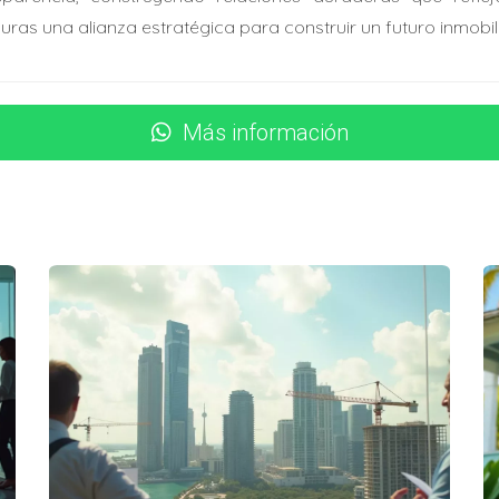
uras una alianza estratégica para construir un futuro inmobil
ones de financiamiento. Considerar diferentes tipos de prést
as opciones populares:
Más información
es primerizos con pagos iniciales bajos.
ra quienes tienen un buen historial crediticio.
os y sus familias con condiciones favorables.
interese, el siguiente paso es negociar el precio. Aquí es d
propiedades similares en la zona.
aja; esto puede abrir la puerta a negociaciones posteriores.
ad, pero mantén tus emociones bajo control durante las nego
emocionante pero también crítico. Asegúrate de revisar tod