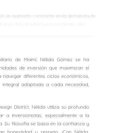
 Con un aumento constante en la demanda de
embargo, hay tendencias emergentes que
bles.
liario de Miami, Nélida Gómez se ha
nidades de inversión que maximizan el
 a navegar diferentes ciclos económicos,
cados incluyen:
a integral adaptada a cada necesidad,
gn District, Nélida utiliza su profundo
 a inversionistas, especialmente a la
a. Su filosofía se basa en la confianza y
an honestidad y respeto. ¡Con Nélida,