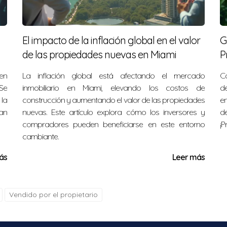
io experimentado que pueda guiarte a través del proceso.
URALES
El impacto de la inflación global en el valor
G
de las propiedades nuevas en Miami
P
samente este proceso, aquí hay tres casos prácticos que de
en
La inflación global está afectando el mercado
C
Se
inmobiliario en Miami, elevando los costos de
de
uscando su primera casa. Después de investigar sobre las
la
construcción y aumentando el valor de las propiedades
e
propiedad asequible en Little Havana. Gracias a un prést
an
nuevas. Este artículo explora cómo los inversores y
d
compradores pueden beneficiarse en este entorno
¡P
cambiante.
beneficios VA para comprar una casa en North Miami. A pesar
ás
Leer más
gente y logró negociar un excelente precio." - Caso 2
s como fuente de ingresos pasivos. Buscando propiedades
Vendido por el propietario
es pero tenía un gran potencial. Con la ayuda de financi