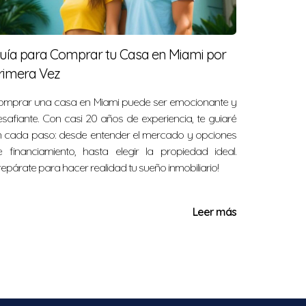
uía para Comprar tu Casa en Miami por
rimera Vez
stacan diferentes enfoques:
omprar una casa en Miami puede ser emocionante y
safiante. Con casi 20 años de experiencia, te guiaré
 tendencias del mercado y consultar
n cada paso: desde entender el mercado y opciones
amo FHA, pudieron mudarse sin
e financiamiento, hasta elegir la propiedad ideal.
repárate para hacer realidad tu sueño inmobiliario!
 de las dudas iniciales sobre el
Leer más
 en Westchester, encontró una casa que
amiento convencional, pudo hacer la