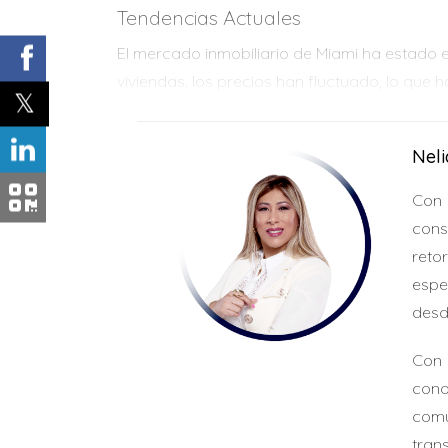
Tendencias Actuales
El mercado inmobiliario de Miami ha estado
viviendas, los precios han fluctuado, lo qu
ofrecen oportunidades valiosas. Por ejemplo
El interés por propiedades más pequeña
Nel
Las áreas suburbanas están viendo un 
Las nuevas construcciones están surg
Con 
cons
Vecindarios Accesibles
reto
Es esencial conocer los vecindarios donde p
espe
desd
Little Havana:
Con su rica cultura y amb
North Miami:
Ideal para familias jóvene
Con 
Westchester:
Un área tranquila con acces
cono
PASOS PARA COMPRAR U
comu
tran