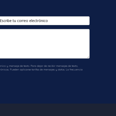
el apoyo necesario, puedes encontrar
n cada paso del proceso y no dudar en
ra de tu hogar soñado en esta hermosa
yudarte [aquí]('/ecard' target=_blank).
ico y mensaje de texto. Para dejar de recibir mensajes de texto,
ónicos. Pueden aplicarse tarifas de mensajes y datos. La frecuencia