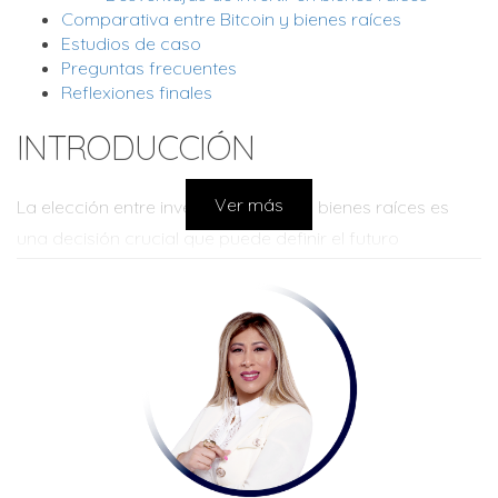
Comparativa entre Bitcoin y bienes raíces
Estudios de caso
Preguntas frecuentes
Reflexiones finales
INTRODUCCIÓN
Ver más
La elección entre invertir en Bitcoin o bienes raíces es
una decisión crucial que puede definir el futuro
financiero de una persona. Bitcoin, como criptomoneda,
ha demostrado ser un activo volátil pero potencialmente
muy rentable. Por otro lado, el mercado inmobiliario,
aunque a menudo más estable, requiere mayores
capitales iniciales y un compromiso a largo plazo.
Entender cómo funciona cada opción y los factores que
influyen en su rendimiento es esencial para cualquier
inversor. En esta exploración, analizaremos tanto el lado