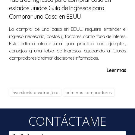
bienes raíces ofrecen una inversión más estable. A
estados unidos Guía de Ingresos para
continuación, se presenta una breve comparación de
Comprar una Casa en EE.UU.
estos dos activos:
La compra de una casa en EE.UU. requiere entender el
Riesgo:
Bitcoin presenta una volatilidad mucho
ingreso necesario, costos y factores como tasa de interés.
mayor, mientras que los bienes raíces son
Este artículo ofrece una guía práctica con ejemplos,
generalmente más estables.
consejos y una tabla de ingresos, ayudando a futuros
Retorno de la inversión:
Aunque Bitcoin puede
ofrecer un crecimiento explosivo, la inversión en
compradores a tomar decisiones informadas.
bienes raíces puede proporcionar un flujo de
Leer más
ingresos constante.
Compromiso de tiempo:
La inversión en bienes
raíces requiere un mayor tiempo de atención y
gestión en comparación con la compra de Bitcoin.
Inversionista extranjera
primeros compradores
ESTUDIOS DE CASO
CONTÁCTAME
Para ilustrar el impacto de las inversiones en Bitcoin y
bienes raíces, examinemos tres estudios de caso