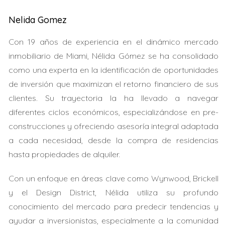
financiero como emocional de cada inversión.
Nelida Gomez
EL AUGE DE BITCOIN
Con 19 años de experiencia en el dinámico mercado
inmobiliario de Miami, Nélida Gómez se ha consolidado
Desde su lanzamiento en 2009, Bitcoin ha captado la
como una experta en la identificación de oportunidades
atención mundial. Se ha convertido en un símbolo de el
de inversión que maximizan el retorno financiero de sus
futuro de las finanzas, atrayendo tanto a inversores
clientes. Su trayectoria la ha llevado a navegar
individuales como institucionales. Su naturaleza
diferentes ciclos económicos, especializándose en pre-
descentralizada proporciona a los usuarios un control
construcciones y ofreciendo asesoría integral adaptada
sin precedentes sobre sus activos, desafiando los
a cada necesidad, desde la compra de residencias
sistemas financieros tradicionales. Sin embargo, no todo
hasta propiedades de alquiler.
es color de rosa; la volatilidad de Bitcoin plantea riesgos
que deben ser considerados seriamente antes de dar el
Con un enfoque en áreas clave como Wynwood, Brickell
salto.
y el Design District, Nélida utiliza su profundo
conocimiento del mercado para predecir tendencias y
Ventajas de invertir en Bitcoin
ayudar a inversionistas, especialmente a la comunidad