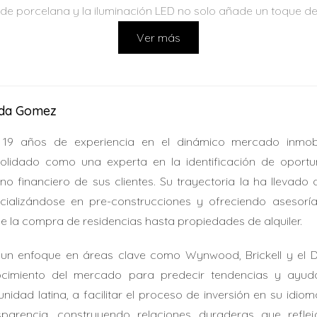
 porcelana y la iluminación LED no solo añade un toque de s
Ver más
rtantes al elegir un hogar. Situada en Wilton Manors, esta 
licioso centro de la ciudad. Además, el Aeropuerto Internac
ida Gomez
por placer como por trabajo. La comunidad es conocida por su
19 años de experiencia en el dinámico mercado inmobi
olidado como una experta en la identificación de oportu
rno financiero de sus clientes. Su trayectoria la ha llevado
icciones y más libertad para personalizar tu hogar como des
cializándose en pre-construcciones y ofreciendo asesorí
hículos: Perfecto para familias grandes o aquellos que disfru
e la compra de residencias hasta propiedades de alquiler.
ce un 2% para ayudar con el costo del cierre o la compra de
un enfoque en áreas clave como Wynwood, Brickell y el Desi
cimiento del mercado para predecir tendencias y ayudar
URALES
nidad latina, a facilitar el proceso de inversión en su idiom
sparencia, construyendo relaciones duraderas que reflej