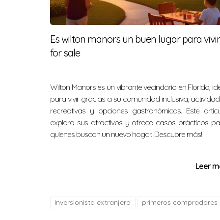
¿Está la cocina actualizada?
Es wilton manors un buen lugar para vivir
Sí, la cocina ha sido completamente renov
for sale
¿Hay costos adicionales relacionad
No, esta propiedad no tiene asociación de p
Wilton Manors es un vibrante vecindario en Florida, id
¿Cuál es la ubicación exacta?
para vivir gracias a su comunidad inclusiva, activida
recreativas y opciones gastronómicas. Este artícu
La dirección es 2841 NW 9th Ave, Wilton Manor
explora sus atractivos y ofrece casos prácticos p
quienes buscan un nuevo hogar. ¡Descubre más!
¿Cómo puedo programar una visita
Puedes contactarme directamente al 786-547
Leer m
¡No esperes más! Esta casa es una oportun
agendar tu visita. Estoy aquí para ayudarte
Inversionista extranjera
primeros compradores