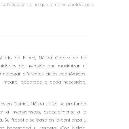
ofisticación, sino que también contribuye a
propiedad se encuentra a minutos de las
ional de Fort Lauderdale está a poca
 ambiente acogedor y amigable, ideal para
liario de Miami, Nélida Gómez se ha
nidades de inversión que maximizan el
 a navegar diferentes ciclos económicos,
ees.
a integral adaptada a cada necesidad,
tan recibir visitas.
 tasa, lo que hace que esta oportunidad sea
gn District, Nélida utiliza su profundo
 a inversionistas, especialmente a la
a. Su filosofía se basa en la confianza y
an honestidad y respeto. ¡Con Nélida,