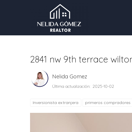
2841 nw 9th terrace wilto
Nelida Gomez
Última actualización: 2025-10-02
Inversionista extranjera
primeros compradores