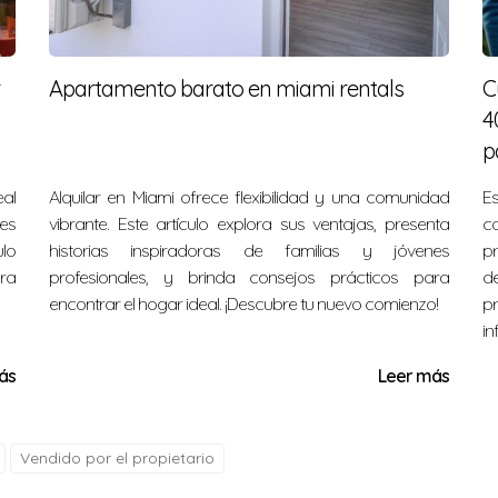
ada con electrodomésticos modernos y acabados elegantes.
Apartamento barato en miami rentals
C
4
os con HOA?
p
ropietarios (HOA), lo que significa menos gastos mensuales.
eal
Alquilar en Miami ofrece flexibilidad y una comunidad
E
des
vibrante. Este artículo explora sus ventajas, presenta
c
lo
historias inspiradoras de familias y jóvenes
pr
s, FL 33311; está cerca de las playas y del centro de Fort La
ara
profesionales, y brinda consejos prácticos para
de
encontrar el hogar ideal. ¡Descubre tu nuevo comienzo!
p
?
in
-7270 para programar tu visita a esta hermosa propiedad.
ás
Leer más
idad única que no querrás dejar pasar. Comunícate conmigo
 en cada paso del camino hacia tu nuevo hogar.
Vendido por el propietario