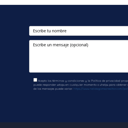
Acepto los términos y condiciones y la Política de privacidad prop
puede responder «stop» en cualquier momento o «help» para obtener ay
de los mensajes puede variar.
https://www.nelidagomezrealtor.com/poli