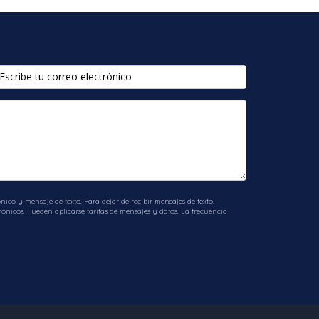
ico y mensaje de texto. Para dejar de recibir mensajes de texto,
ónicos. Pueden aplicarse tarifas de mensajes y datos. La frecuencia