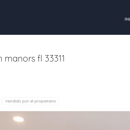
IN
n manors fl 33311
Vendido por el propietario