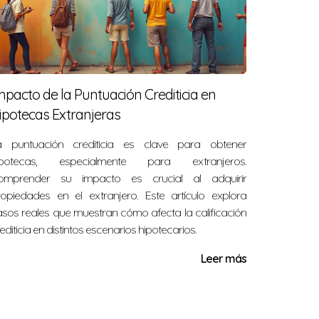
mpacto de la Puntuación Crediticia en
ipotecas Extranjeras
del préstamo. La clave está en mantener un
a puntuación crediticia es clave para obtener
ipotecas, especialmente para extranjeros.
omprender su impacto es crucial al adquirir
ropiedades en el extranjero. Este artículo explora
i arriesgar excesivamente tu patrimonio.
sos reales que muestran cómo afecta la calificación
editicia en distintos escenarios hipotecarios.
Leer más
frecer mayor flexibilidad y acceso a