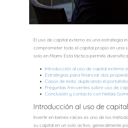
El uso de capital externo es una estrategia i
comprometer todo el capital propio en una s
solo en Miami. Esta táctica permite diversifi
Introducción al uso de capital externo e
Estrategias para financiar dos propied
Casos de éxito: duplicando el portafolio
Preguntas frecuentes sobre uso de capi
Conclusión y contacto con Nelida Gom
Introducción al uso de capita
Invertir en bienes raíces es uno de los mét
su capital en un solo activo, generalmente po