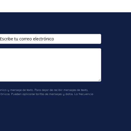
de evaluar detalladamente cada inmueble
carios y depreciación. Se recomienda
inmobiliario en Miami sin necesidad de
 profesional, es posible duplicar tus
ico y mensaje de texto. Para dejar de recibir mensajes de texto,
ónicos. Pueden aplicarse tarifas de mensajes y datos. La frecuencia
a para ayudarte a dar este importante paso
te todo el proceso.