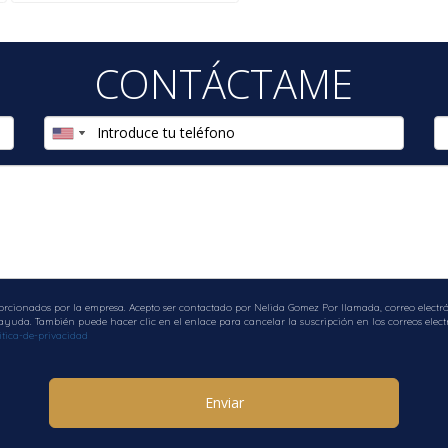
l, tener asesoría legal y financiera especializada, además 
CONTÁCTAME
imizar beneficios fiscales relacionados con intereses hipote
nes raíces.
elida Gomez
rramienta poderosa para quienes buscan crecer su portafolio 
 inicial. Con estrategias bien planificadas y acompañamiento
mpra inicial.
orcionados por la empresa. Acepto ser contactado por Nelida Gomez Por llamada, correo electrón
uda. También puede hacer clic en el enlace para cancelar la suscripción en los correos electr
tica-de-privacidad
iones inmobiliarias en Florida, ofrece asesoría personalizad
eriencia y compromiso harán que te sientas acompañado duran
Enviar
a libertad financiera. Tu futuro empieza hoy.