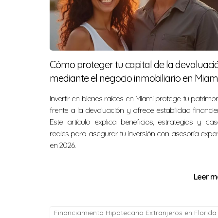
¿Te imaginas logrando algo similar con t
Preguntas frecuentes sobre u
Cómo proteger tu capital de la devaluaci
¿Es seguro utilizar financiamiento 
mediante el negocio inmobiliario en Miami
Sí, siempre que se realice un análisis cuida
Invertir en bienes raíces en Miami protege tu patrimo
equilibrio saludable entre deuda y patrimonio
frente a la devaluación y ofrece estabilidad financie
¿Qué porcentaje de financiamiento
Este artículo explica beneficios, estrategias y ca
reales para asegurar tu inversión con asesoría expe
Generalmente entre el 50% y 60% es ideal para
en 2026.
¿Puedo combinar diferentes tipos de
Leer m
Sí, muchas veces combinar créditos tradicio
mejores oportunidades.
¿Qué debo tener en cuenta antes de
Financiamiento Hipotecario Extranjeros en Florida