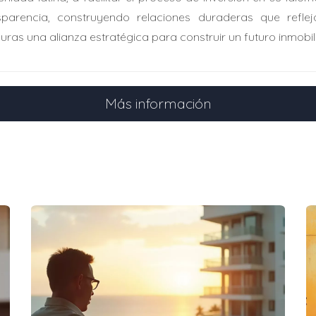
sparencia, construyendo relaciones duraderas que reflej
decuado para comenzar a diversificar tu portafolio?
uras una alianza estratégica para construir un futuro inmobil
portafolio inmobiliario
n doble en Miami
Más información
iesgarlo todo en un solo departamento. Con asesoría financier
dades: un apartamento moderno cerca de Brickell y una cas
dad económica.
puente para ampliar su portafolio
ía ampliar su inversión. Utilizó un préstamo puente para com
su patrimonio sin desembolsar más capital propio inicialmen
sores privados
on suficiente capital propio. Formó una sociedad con inver
nmuebles con altos potenciales de renta y valor agregado, re