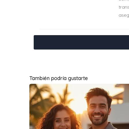
tran
¿Qué tipo de financiamiento te parece más a
aseg
Casos de éxito: duplicando el 
Caso 1: María y su primera inversió
María tenía $150,000 disponibles y temía arr
60%, lo que le permitió comprar dos propie
por alquiler diversificados y mayor estabili
Caso 2: Carlos aprovecha préstamo 
También podría gustarte
Carlos ya tenía una casa en Miami pero quer
primera. Esta maniobra le permitió aumentar 
Caso 3: Ana forma alianza con inver
Ana buscaba oportunidades pero no contaba c
mercado floridano. Juntos adquirieron tres i