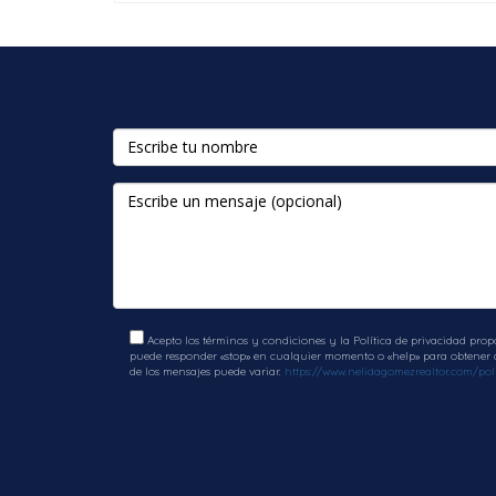
Es fundamental conocer bien el mercado loca
antes de invertir.
¿Cómo afecta esto mis impuestos?
El uso correcto del financiamiento puede opt
consultar a un contador especializado en bie
Conclusión y contacto con N
El uso de capital externo representa una he
incrementar proporcionalmente su desembolso
propiedades usando el dinero de una sola co
Acepto los términos y condiciones y la Política de privacidad prop
puede responder «stop» en cualquier momento o «help» para obtener ay
de los mensajes puede variar.
https://www.nelidagomezrealtor.com/poli
Nélida Gómez
, experta reconocida en invers
hacia la diversificación financiera. Su exp
No dudes en dar ese primer paso hacia l