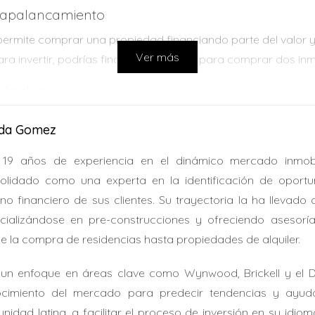
on apalancamiento
ermite comprar una propiedad financiando parte del valor y u
Ver más
ara invertir, podrías financiar $120,000 para comprar dos inm
rápidas
es que facilitan la adquisición rápida de nuevas propiedades
ida Gomez
der o refinanciar.
19 años de experiencia en el dinámico mercado inmobi
ones estratégicas
olidado como una experta en la identificación de oportu
vados o socios que aporten capital externo a cambio de una p
rno financiero de sus clientes. Su trayectoria la ha llevado
ite acceder a mejores oportunidades.
cializándose en pre-construcciones y ofreciendo asesorí
e la compra de residencias hasta propiedades de alquiler.
deudarse sin control, sino usar los recursos disponibles 
un enfoque en áreas clave como Wynwood, Brickell y el Desi
cimiento del mercado para predecir tendencias y ayudar
nidad latina, a facilitar el proceso de inversión en su idiom