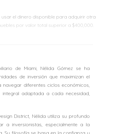
sar el dinero disponible para adquirir otra
uebles por valor total superior a $400,000.
 mientras se liquida la anterior. Son ideales
liario de Miami, Nélida Gómez se ha
nidades de inversión que maximizan el
articipación en las ganancias o rentas. Esto
 a navegar diferentes ciclos económicos,
a integral adaptada a cada necesidad,
para crecer sin perder estabilidad."
gn District, Nélida utiliza su profundo
 a inversionistas, especialmente a la
a. Su filosofía se basa en la confianza y