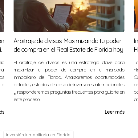
u inversión inmobiliaria?
so de capital externo
ón
Arbitraje de divisas: Maximizando tu poder
I
para comprar varias propiedades?
.
de compra en el Real Estate de Florida hoy
H
doso del mercado, la capacidad financiera y las condiciones 
nio
El arbitraje de divisas es una estrategia clave para
L
.
ra.
maximizar el poder de compra en el mercado
h
 es recomendable?
sos
inmobiliario de Florida. Analizaremos oportunidades
C
rta
actuales, estudios de caso de inversores internacionales
p
 proteger tu inversión sin limitar tus posibilidades futuras n
y responderemos preguntas frecuentes para guiarte en
ca
este proceso.
cr
 financiamiento?
ás
Leer más
nales con préstamos puente o inversionistas privados puede o
 hacer estas operaciones?
Inversión Inmobiliaria en Florida