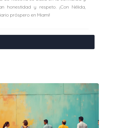
an honestidad y respeto. ¡Con Nélida,
iario próspero en Miami!
a, decidió usar un crédito hipotecario al
a pequeña en Wynwood. Hoy disfruta ingresos
prar otra propiedad antes de vender la
te.
sionistas privados interesados en el
partiendo beneficios según inversión.