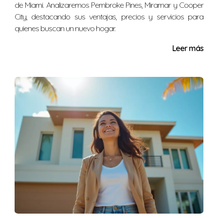
efectiva.
de Miami. Analizaremos Pembroke Pines, Miramar y Cooper
City, destacando sus ventajas, precios y servicios para
Nellida Gomez es experta en estrategias de licitación
quienes buscan un nuevo hogar.
inmobiliaria y está aquí para ayudarte a navegar este
Leer más
complejo proceso. Si estás listo para dar el siguiente
paso, no dudes en ponerte en contacto conmigo al
(786) 547-7270
. Estoy aquí para asistirte con tu próxima
oferta inmobiliaria.