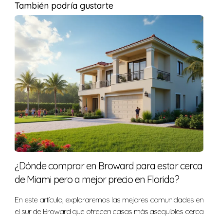
También podría gustarte
¿Debería incluir cláusulas especiales en mi
contrato?
Sí, cláusulas que beneficien al vendedor, como la
renuncia a ciertas inspecciones, pueden hacer tu oferta
más atractiva.
¿Qué pasa si tengo miedo de pagar de más?
Realiza un análisis exhaustivo del mercado antes de
hacer una oferta. Comparar precios recientes de ventas
similares es fundamental.
¿Cómo puedo mejorar mis habilidades de
¿Dónde comprar en Broward para estar cerca
negociación?
de Miami pero a mejor precio en Florida?
Practicar y aprender de experiencias pasadas es clave.
En este artículo, exploraremos las mejores comunidades en
Considera tomar cursos o leer libros sobre negociación
el sur de Broward que ofrecen casas más asequibles cerca