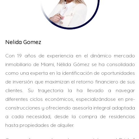
mercado, ajusté mi oferta inicial y agregué incentivos
como un cierre rápido. Esto no solo atrajo al vendedor,
sino que también facilitó la negociación y el acuerdo
final.
Nelida Gomez
LLAMA AHORA
Con 19 años de experiencia en el dinámico mercado
inmobiliario de Miami, Nélida Gómez se ha consolidado
Si necesitas ayuda para evaluar tu estrategia
como una experta en la identificación de oportunidades
de licitación, aquí estoy para asistirte.
de inversión que maximizan el retorno financiero de sus
clientes. Su trayectoria la ha llevado a navegar
Caso 3: Superando obstáculos
diferentes ciclos económicos, especializándose en pre-
Un cliente enfrentó problemas con una propiedad en
construcciones y ofreciendo asesoría integral adaptada
Orlando debido a una tasación baja. Trabajamos juntos
a cada necesidad, desde la compra de residencias
para presentar pruebas del valor del mercado y
hasta propiedades de alquiler.
argumentos sólidos. Esto ayudó a renegociar el precio y
asegurar la compra sin exceder su presupuesto original.