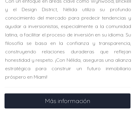
Con un enfoque en áreas clave como Wynwood, Brickell
y el Design District, Nélida utiliza su profundo
No te enfrentes solo a estos desafíos. Estoy
conocimiento del mercado para predecir tendencias y
aquí para apoyarte en cada paso del camino.
ayudar a inversionistas, especialmente a la comunidad
latina, a facilitar el proceso de inversión en su idioma. Su
Preguntas Frecuentes
filosofía se basa en la confianza y transparencia,
construyendo relaciones duraderas que reflejan
¿Cómo puedo hacer que mi oferta sea más
atractiva?
honestidad y respeto. ¡Con Nélida, aseguras una alianza
estratégica para construir un futuro inmobiliario
Incluir elementos personales y demostrar flexibilidad
próspero en Miami!
puede marcar la diferencia. Considera qué es
importante para el vendedor y ajústalo en tu oferta.
¿Qué tan rápido debo actuar en un mercado
Más información
competitivo?
Es crucial actuar rápidamente. Monitorea las nuevas
propiedades y haz tus ofertas tan pronto como sea
posible.