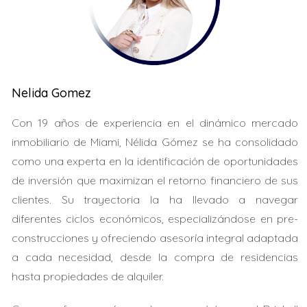
"Conocer la ley SIRS te ayuda a evitar gastos sorpresa y
devaluación."
¿Sabes si la propiedad que quieres cumple con estas
Nelida Gomez
normativas?
Con 19 años de experiencia en el dinámico mercado
Riesgos de vicios ocultos en Miami
inmobiliario de Miami, Nélida Gómez se ha consolidado
como una experta en la identificación de oportunidades
Filtraciones y daños estructurales.
Sistemas eléctricos y de plomería obsoletos.
de inversión que maximizan el retorno financiero de sus
Problemas con el sistema de aire acondicionado o
clientes. Su trayectoria la ha llevado a navegar
techos.
diferentes ciclos económicos, especializándose en pre-
Costos elevados por reparaciones urgentes.
construcciones y ofreciendo asesoría integral adaptada
Casos prácticos y testimonios
a cada necesidad, desde la compra de residencias
hasta propiedades de alquiler.
Familia Pérez