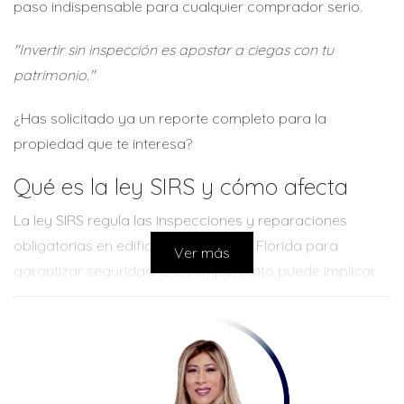
paso indispensable para cualquier comprador serio.
"Invertir sin inspección es apostar a ciegas con tu
patrimonio."
¿Has solicitado ya un reporte completo para la
propiedad que te interesa?
Qué es la ley SIRS y cómo afecta
La ley SIRS regula las inspecciones y reparaciones
obligatorias en edificios antiguos en Florida para
Ver más
garantizar seguridad. El incumplimiento puede implicar
multas y costos elevados que impactan el valor de la
propiedad.
CONOCE TUS OPCIONES