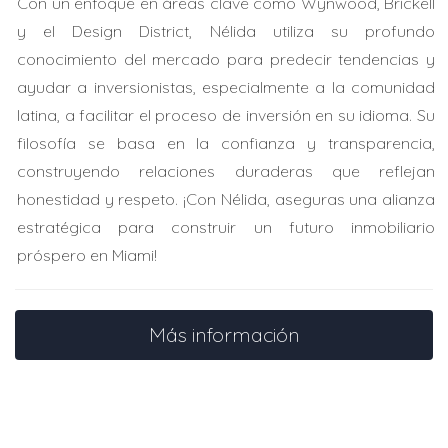
Con un enfoque en áreas clave como Wynwood, Brickell
Descubrieron daños ocultos después de comprar un
y el Design District, Nélida utiliza su profundo
condo antiguo, enfrentando gastos millonarios
conocimiento del mercado para predecir tendencias y
inesperados.
ayudar a inversionistas, especialmente a la comunidad
Carlos
latina, a facilitar el proceso de inversión en su idioma. Su
Compró casa nueva con inspección previa y evitó
filosofía se basa en la confianza y transparencia,
problemas futuros, disfrutando tranquilidad financiera.
construyendo relaciones duraderas que reflejan
honestidad y respeto. ¡Con Nélida, aseguras una alianza
Ana y Luis
estratégica para construir un futuro inmobiliario
Gracias al asesoramiento profesional hicieron una
próspero en Miami!
revisión exhaustiva antes del cierre, asegurando su
inversión.
Más información
Preguntas frecuentes
¿Qué cubre un reporte estructural?
Identifica problemas en estructuras, sistemas eléctricos,