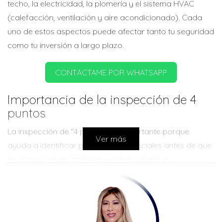
techo, la electricidad, la plomería y el sistema HVAC
(calefacción, ventilación y aire acondicionado). Cada
uno de estos aspectos puede afectar tanto tu seguridad
como tu inversión a largo plazo.
CONTÁCTAME POR WHATSAPP
Importancia de la inspección de 4
puntos
La inspección de "4 puntos" es importante porque
Ver más
ayuda a identificar problemas potenciales antes de que
se conviertan en costosas reparaciones. Las
aseguradoras utilizan este informe para determinar si
otorgarán cobertura o ajustarán las primas. Además,
tener un informe positivo puede facilitar la venta futura
de la propiedad. Es un proceso relativamente rápido,