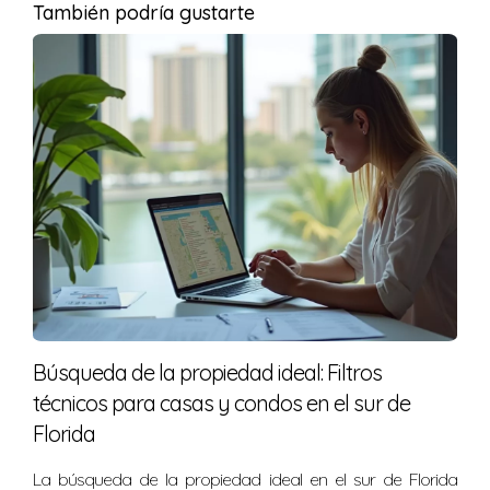
También podría gustarte
reemplazadas. El propietario tomó acción inmediata
para evitar fugas futuras que podrían dañar tanto su
propiedad como su salud financiera.
No esperes hasta que sea demasiado tarde
para cuidar tu hogar.
Preguntas frecuentes
¿Qué incluye la inspección de 4 puntos?
Incluye evaluaciones del techo, sistemas eléctricos,
plomería y HVAC. Cada uno se examina por su
Búsqueda de la propiedad ideal: Filtros
condición y riesgo potencial.
técnicos para casas y condos en el sur de
¿Es obligatoria esta inspección para todas las
Florida
casas?
La búsqueda de la propiedad ideal en el sur de Florida