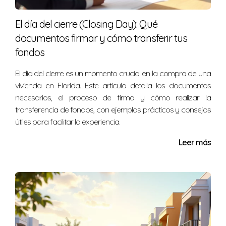
En conclusión, realizar una inspección de "4 puntos" es
El día del cierre (Closing Day): Qué
una inversión inteligente al comprar o mantener una
documentos firmar y cómo transferir tus
propiedad en el sur de Florida. Si necesitas más
fondos
información o asistencia sobre este tema, no dudes en
ponerte en contacto conmigo. Soy Nelida Gomez y
El día del cierre es un momento crucial en la compra de una
vivienda en Florida. Este artículo detalla los documentos
tengo amplia experiencia en el área. Estoy aquí para
necesarios, el proceso de firma y cómo realizar la
ayudarte a proteger tu hogar y tu inversión.
transferencia de fondos, con ejemplos prácticos y consejos
útiles para facilitar la experiencia.
Leer más