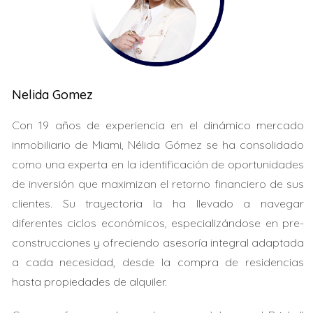
En mi experiencia, he visto familias jóvenes buscar
propiedades asequibles. La calidad de vida también es
un factor importante. Con buenas escuelas y servicios
cercanos, Homestead y Florida City se están
posicionando bien para atraer residentes a largo plazo.
Nelida Gomez
LLÁMAME AHORA
Con 19 años de experiencia en el dinámico mercado
inmobiliario de Miami, Nélida Gómez se ha consolidado
Caso de Estudio 1: Familias en crecimiento
como una experta en la identificación de oportunidades
Una pareja joven, María y Luis, compraron su primera
de inversión que maximizan el retorno financiero de sus
casa en Homestead hace dos años. Su objetivo era
clientes. Su trayectoria la ha llevado a navegar
encontrar un lugar donde pudieran establecerse y criar
diferentes ciclos económicos, especializándose en pre-
a sus hijos. Al principio, dudaban debido a la distancia al
construcciones y ofreciendo asesoría integral adaptada
trabajo. Sin embargo, la calidad del barrio y las escuelas
a cada necesidad, desde la compra de residencias
cercanas les convencieron. Desde su compra, el valor
hasta propiedades de alquiler.
de su propiedad ha aumentado un 15%. Este tipo de