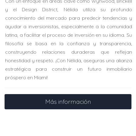
Con un enfoque en áreas clave como Wynwood, Brickell
éxito es común en la zona.
y el Design District, Nélida utiliza su profundo
conocimiento del mercado para predecir tendencias y
¿Tienes dudas sobre cómo invertir?
ayudar a inversionistas, especialmente a la comunidad
Contáctame para guiarte en tu decisión.
latina, a facilitar el proceso de inversión en su idioma. Su
Caso de Estudio 2: Inversionistas estratégicos
filosofía se basa en la confianza y transparencia,
construyendo relaciones duraderas que reflejan
Otro ejemplo es el caso de un inversionista llamado
honestidad y respeto. ¡Con Nélida, aseguras una alianza
Javier. Él adquirió varias propiedades en Florida City
estratégica para construir un futuro inmobiliario
durante el último año. Su estrategia fue aprovechar los
próspero en Miami!
precios bajos antes del aumento proyectado.
Actualmente, está rentando las propiedades a familias
que buscan estabilidad. Javier menciona que la
Más información
demanda ha superado sus expectativas y planea
expandir su portafolio pronto.
Caso de Estudio 3: Nuevas construcciones