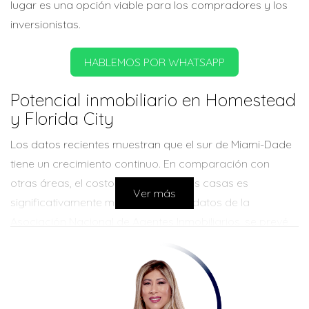
lugar es una opción viable para los compradores y los
inversionistas.
HABLEMOS POR WHATSAPP
Potencial inmobiliario en Homestead
y Florida City
Los datos recientes muestran que el sur de Miami-Dade
tiene un crecimiento continuo. En comparación con
otras áreas, el costo promedio de las casas es
Ver más
significativamente más bajo. Según datos de la
Asociación Nacional de Agentes Inmobiliarios, se prevé
que los precios aumenten un 10% en los próximos tres
años. Esto atrae tanto a compradores primerizos como
a inversionistas.