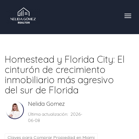
Toggl
Homestead y Florida City: El
cinturón de crecimiento
inmobiliario más agresivo
del sur de Florida
Nelida Gomez
Última actualización: 2026-
06-08
Claves para Comprar Propiedad en Miami