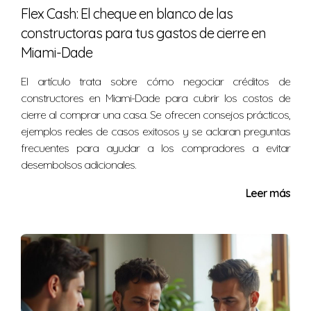
Flex Cash: El cheque en blanco de las
financiera para ayudar a los compradores primerizos
constructoras para tus gastos de cierre en
con los gastos iniciales.
Miami-Dade
¿Cómo puedo obtener más información
sobre las propiedades disponibles?
El artículo trata sobre cómo negociar créditos de
constructores en Miami-Dade para cubrir los costos de
Puedes contactarme directamente para discutir tus
cierre al comprar una casa. Se ofrecen consejos prácticos,
necesidades específicas y explorar las opciones
ejemplos reales de casos exitosos y se aclaran preguntas
disponibles en el mercado actual.
frecuentes para ayudar a los compradores a evitar
desembolsos adicionales.
Estoy aquí para ayudarte a navegar este
Leer más
emocionante mercado inmobiliario. No dudes
en comunicarte conmigo.
Nélida Gómez es una experta confiable en el sector
inmobiliario del sur de Florida. Con años de experiencia,
estoy lista para asistirte con cualquier consulta o