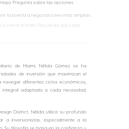
ntaja. Pregunta sobre las opciones
rir la puerta a negociaciones más amplias.
 a cerrar el trato. Recuerda que cada
erre. Este ahorro permitió que la familia se
liario de Miami, Nélida Gómez se ha
nidades de inversión que maximizan el
 a navegar diferentes ciclos económicos,
e al 5% del precio total de la casa. Este
a integral adaptada a cada necesidad,
su nueva vivienda.
gn District, Nélida utiliza su profundo
ias a su capacidad para demostrar interés en
 a inversionistas, especialmente a la
a. Su filosofía se basa en la confianza y