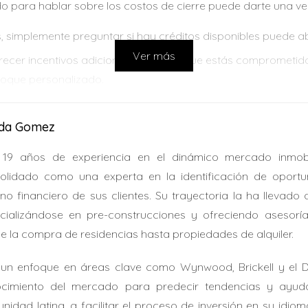
 para hablar sobre los costos de cierre puede darte una ve
, simplemente preguntar si hay créditos disponibles puede ab
Ver más
recer incentivos adicionales si creen que estás comprometido
nfoque personalizado.
ida Gomez
nte un crédito de $10,000 para cubrir todos sus costos de ci
que hizo que su transición fuera mucho más fácil.
19 años de experiencia en el dinámico mercado inmobi
olidado como una experta en la identificación de oportu
es del Sol
rno financiero de sus clientes. Su trayectoria la ha llevado
sh para recibir un descuento en sus gastos de cierre equivalent
cializándose en pre-construcciones y ofreciendo asesorí
sino que también les permitió usar esos fondos para mejorar 
e la compra de residencias hasta propiedades de alquiler.
ial Las Palmas
un enfoque en áreas clave como Wynwood, Brickell y el Desi
créditos que cubrieron el total de sus costos de cierre grac
cimiento del mercado para predecir tendencias y ayudar
ue el constructor se mostrara más flexible con sus ofertas.
nidad latina, a facilitar el proceso de inversión en su idiom