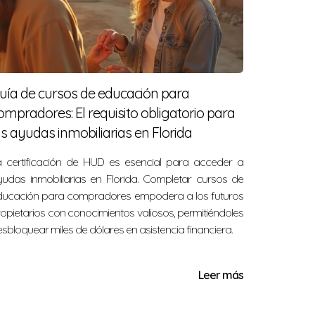
e si están motivados por la venta rápida.
uía de cursos de educación para
s las mejores condiciones posibles.
ompradores: El requisito obligatorio para
as ayudas inmobiliarias en Florida
squeda de casa nueva.
a certificación de HUD es esencial para acceder a
udas inmobiliarias en Florida. Completar cursos de
s efectivas.
ducación para compradores empodera a los futuros
opietarios con conocimientos valiosos, permitiéndoles
costos de cierre o cualquier otro aspecto del
sbloquear miles de dólares en asistencia financiera.
Leer más