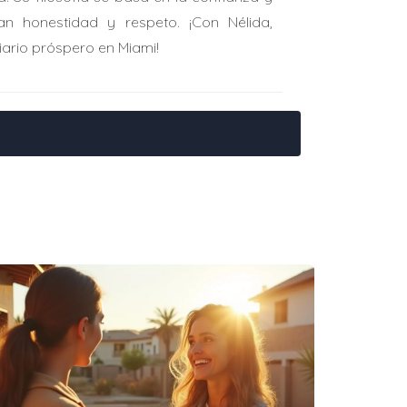
an honestidad y respeto. ¡Con Nélida,
yudarte a obtener créditos para tus
iario próspero en Miami!
yen tarifas por servicios legales,
tructor sobre posibles créditos o
mercado competitivo.