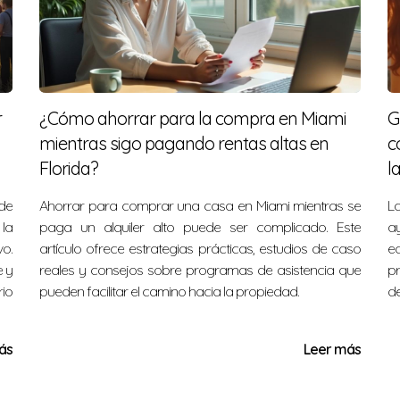
éditos?
. Algunos pueden ofrecer hasta el 100% de los costos de cierr
ra esto?
r
¿Cómo ahorrar para la compra en Miami
G
 puede facilitar las negociaciones y asegurarte que obtenga
mientras sigo pagando rentas altas en
c
Florida?
l
 preguntas o si necesitas ayuda personalizada en tu bú
de
Ahorrar para comprar una casa en Miami mientras se
L
la
paga un alquiler alto puede ser complicado. Este
ay
o actual; estoy aquí para ayudarte a encontrar solucione
vo.
artículo ofrece estrategias prácticas, estudios de caso
e
e y
reales y consejos sobre programas de asistencia que
pr
rategias como Flex Cash. Si deseas discutir cómo cubrir tus 
rio
pueden facilitar el camino hacia la propiedad.
de
0. Estoy lista para guiarte hacia tu nuevo hogar.
ás
Leer más