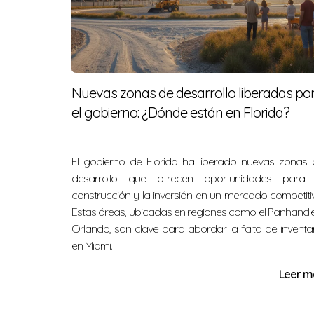
¿Cuánto puedo esperar recibir en cr
Esto varía según el constructor y el proyecto
¿Necesito un agente inmobiliario pa
Nuevas zonas de desarrollo liberadas po
No es obligatorio, pero contar con un agente
el gobierno: ¿Dónde están en Florida?
No dudes en contactarme si tienes más
El gobierno de Florida ha liberado nuevas zonas 
desarrollo que ofrecen oportunidades para 
Aprovecha las oportunidades del mercad
construcción y la inversión en un mercado competiti
Estas áreas, ubicadas en regiones como el Panhandl
Nélida Gómez es una experta confiable en est
Orlando, son clave para abordar la falta de inventa
proceso de compra, contáctame al 1786547727
en Miami.
Leer m