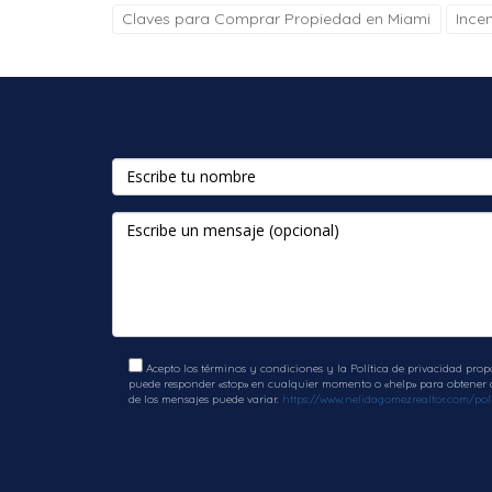
Claves para Comprar Propiedad en Miami
Ince
Acepto los términos y condiciones y la Política de privacidad prop
puede responder «stop» en cualquier momento o «help» para obtener ay
de los mensajes puede variar.
https://www.nelidagomezrealtor.com/poli