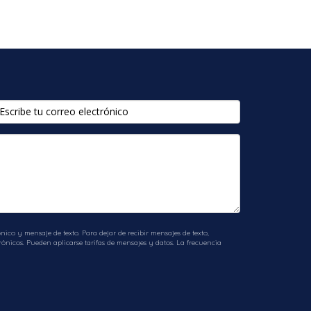
ico y mensaje de texto. Para dejar de recibir mensajes de texto,
ónicos. Pueden aplicarse tarifas de mensajes y datos. La frecuencia