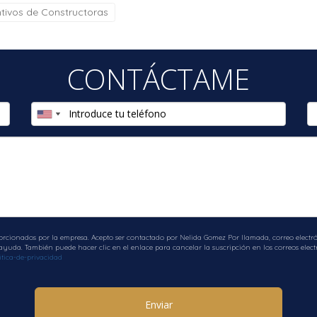
ntivos de Constructoras
CONTÁCTAME
orcionados por la empresa. Acepto ser contactado por Nelida Gomez Por llamada, correo electrón
uda. También puede hacer clic en el enlace para cancelar la suscripción en los correos electr
tica-de-privacidad
Enviar