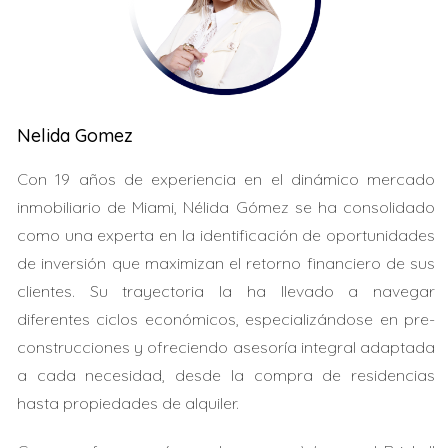
Estudio de Caso 1: Desarrollo "The Crimson"
"The Crimson" es un proyecto residencial que se
completó recientemente y ha tenido un éxito notable.
Las unidades se vendieron por encima del precio
Nelida Gomez
esperado debido a la alta demanda. La combinación de
Con 19 años de experiencia en el dinámico mercado
comodidades modernas y una ubicación privilegiada ha
inmobiliario de Miami, Nélida Gómez se ha consolidado
atraído a muchos compradores jóvenes.
como una experta en la identificación de oportunidades
de inversión que maximizan el retorno financiero de sus
Si estás pensando en comprar o vender en
clientes. Su trayectoria la ha llevado a navegar
Edgewater, contáctame para discutir tus
opciones.
diferentes ciclos económicos, especializándose en pre-
construcciones y ofreciendo asesoría integral adaptada
Estudio de Caso 2: El impacto del nuevo
a cada necesidad, desde la compra de residencias
parque frente al mar
hasta propiedades de alquiler.
La apertura de un nuevo parque frente al mar ha