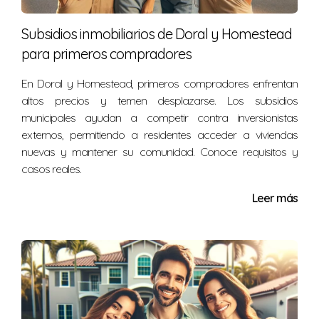
áreas verdes son muy apreciadas. También se valora
Subsidios inmobiliarios de Doral y Homestead
mucho la seguridad y el acceso a transporte público.
para primeros compradores
Como experta en el mercado inmobiliario local, estoy
En Doral y Homestead, primeros compradores enfrentan
aquí para ayudarte a navegar estas complejidades y
altos precios y temen desplazarse. Los subsidios
tomar decisiones informadas. Si deseas discutir más
municipales ayudan a competir contra inversionistas
sobre tus opciones en Edgewater o tienes alguna
externos, permitiendo a residentes acceder a viviendas
nuevas y mantener su comunidad. Conoce requisitos y
pregunta adicional, no dudes en ponerte en contacto
casos reales.
conmigo al
(786) 547-7270
.
Leer más
LLAMA AHORA