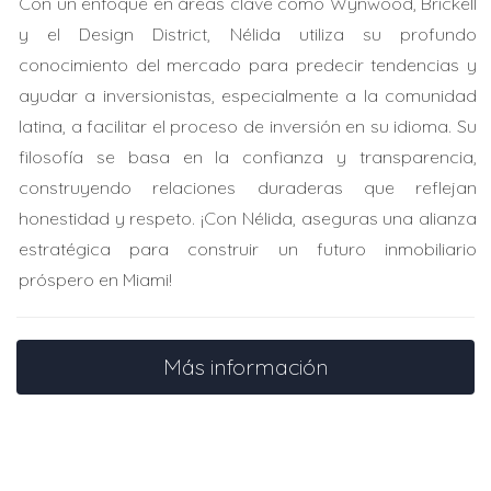
Con un enfoque en áreas clave como Wynwood, Brickell
mejorado significativamente el atractivo del área. Los
y el Design District, Nélida utiliza su profundo
precios de las propiedades cercanas han aumentado
conocimiento del mercado para predecir tendencias y
un 15% desde su apertura. Este cambio ha llevado a
ayudar a inversionistas, especialmente a la comunidad
algunos propietarios a considerar la venta de sus
latina, a facilitar el proceso de inversión en su idioma. Su
unidades para capitalizar el aumento del valor.
filosofía se basa en la confianza y transparencia,
Estudio de Caso 3: La escasez de terrenos y
construyendo relaciones duraderas que reflejan
su efecto en la inversión
honestidad y respeto. ¡Con Nélida, aseguras una alianza
A medida que los terrenos disponibles disminuyen, los
estratégica para construir un futuro inmobiliario
desarrolladores están buscando terrenos fuera de
próspero en Miami!
Edgewater, lo que afecta los precios. La escasez
también está provocando que los inversionistas
Más información
apuesten más por las propiedades existentes,
aumentando su valor aún más.
No te pierdas la oportunidad de invertir en esta
área emergente. Estoy aquí para ayudarte a