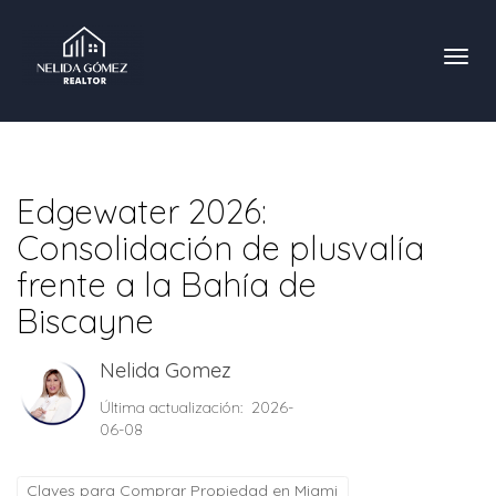
Toggl
Edgewater 2026:
Consolidación de plusvalía
frente a la Bahía de
Biscayne
Nelida Gomez
Última actualización: 2026-
06-08
Claves para Comprar Propiedad en Miami