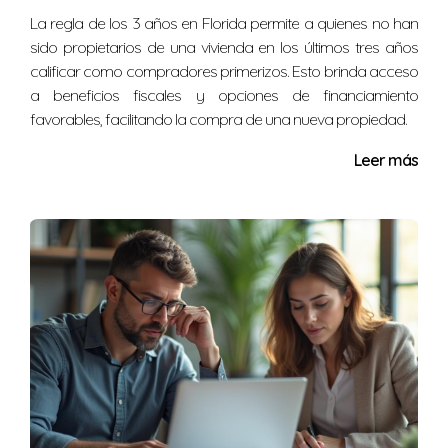
¿Cómo afecta mi puntaje crediticio?
La regla de los 3 años en Florida permite a quienes no han
Un alto saldo en tarjetas puede reducir tu puntaje
sido propietarios de una vivienda en los últimos tres años
crediticio debido a la utilización del crédito. Esto afecta
calificar como compradores primerizos. Esto brinda acceso
tu capacidad para obtener préstamos.
a beneficios fiscales y opciones de financiamiento
favorables, facilitando la compra de una nueva propiedad.
¿Debería consolidar mis deudas?
Leer más
Consolidar puede ser útil si te ayuda a reducir tus pagos
mensuales y mejorar tu puntaje crediticio.
¿Qué tipo de préstamos hipotecarios existen?
Los principales tipos son los préstamos convencionales,
FHA y VA. Cada uno tiene diferentes requisitos y
condiciones.
¿Cuándo debería hablar con un experto
financiero?
Siempre que consideres comprar una casa o si tienes