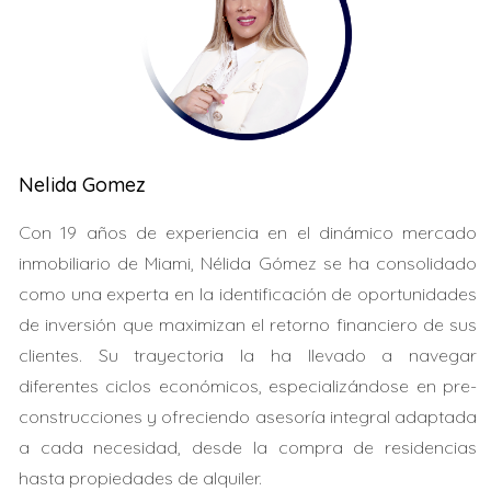
El impacto real de las deudas varía según el monto total
y el tipo de deuda. Una tarjeta con un saldo alto puede
afectar tu puntaje crediticio y, a su vez, tus opciones de
financiamiento. Aquí algunos puntos a considerar:
Relación deuda-ingreso:
Como mencioné antes, si
esta relación es alta, te calificarán para menos.
Nelida Gomez
Puntaje crediticio:
Las tarjetas con altos saldos
pueden bajar tu puntaje crediticio.
Con 19 años de experiencia en el dinámico mercado
Intereses altos:
Mantener saldos altos genera
inmobiliario de Miami, Nélida Gómez se ha consolidado
intereses, lo que complica más tu situación
como una experta en la identificación de oportunidades
financiera.
de inversión que maximizan el retorno financiero de sus
Caso Práctico 1: La familia Pérez
clientes. Su trayectoria la ha llevado a navegar
La familia Pérez quería comprar su primera casa en
diferentes ciclos económicos, especializándose en pre-
Miami. Tenían ahorrados $30,000, pero también un saldo
construcciones y ofreciendo asesoría integral adaptada
en sus tarjetas de crédito de $15,000. Esto elevó su
a cada necesidad, desde la compra de residencias
relación deuda-ingreso al 45%. Al final, solo pudieron
hasta propiedades de alquiler.