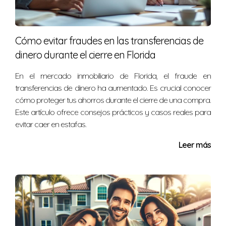
dudas sobre cómo gestionar tus finanzas personales.
Cómo evitar fraudes en las transferencias de
Puedo ayudarte a entender mejor tus opciones
dinero durante el cierre en Florida
financieras y cómo optimizar tu compra
inmobiliaria en el sur de Florida. ¡Contáctame!
En el mercado inmobiliario de Florida, el fraude en
transferencias de dinero ha aumentado. Es crucial conocer
Nélida Gómez es una experta en finanzas personales e
cómo proteger tus ahorros durante el cierre de una compra.
inmobiliarias con años de experiencia ayudando a
Este artículo ofrece consejos prácticos y casos reales para
evitar caer en estafas.
clientes a navegar el proceso de compra. Si deseas
asesoramiento personalizado sobre cómo manejar tus
Leer más
deudas y mejorar tu capacidad de compra inmobiliaria,
no dudes en ponerte en contacto conmigo al
+17865477270.