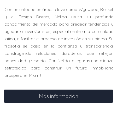
calificar para una hipoteca de $250,000 cuando
Con un enfoque en áreas clave como Wynwood, Brickell
podrían haber llegado a $300,000 sin esa deuda.
y el Design District, Nélida utiliza su profundo
conocimiento del mercado para predecir tendencias y
Si tienes dudas sobre cómo tus deudas afectan tu
ayudar a inversionistas, especialmente a la comunidad
compra inmobiliaria, ¡no dudes en contactarme!
latina, a facilitar el proceso de inversión en su idioma. Su
filosofía se basa en la confianza y transparencia,
Caso Práctico 2: Juan y su auto nuevo
construyendo relaciones duraderas que reflejan
Juan compró un auto nuevo financiado por $25,000
honestidad y respeto. ¡Con Nélida, aseguras una alianza
justo antes de buscar casa. Aunque tenía un buen
estratégica para construir un futuro inmobiliario
ingreso, sus pagos mensuales fueron un golpe a su
próspero en Miami!
capacidad hipotecaria. En lugar de poder comprar una
casa por $350,000, se vio limitado a solo $280,000.
Más información
Caso Práctico 3: Las decisiones de María
María decidió consolidar sus deudas antes de aplicar
para un préstamo. Redujo sus tarjetas a solo $5,000 y