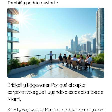
Recuerda que cada caso es único y vale la
También podría gustarte
pena analizar tu situación particular antes de
tomar decisiones.
Contactarme te ayudará a evitar errores
comunes y facilitar tu camino hacia la
residencia.
Preguntas Frecuentes
¿Comprar una propiedad garantiza la
residencia?
No, comprar una propiedad no garantiza la residencia.
Brickell y Edgewater: Por qué el capital
Existen diferentes tipos de visas que deben
corporativo sigue fluyendo a estos distritos de
considerarse.
Miami.
¿Qué tipo de visa necesito para invertir en
Brickell y Edgewater en Miami son dos distritos en auge para
bienes raíces?