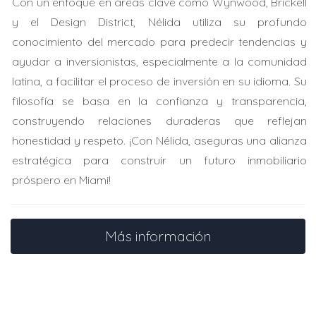
Unidos. Ellos compraron una casa en Fort Lauderdale,
Con un enfoque en áreas clave como Wynwood, Brickell
pensando que eso les daría acceso inmediato a una
y el Design District, Nélida utiliza su profundo
visa. Después de varias consultas, se dieron cuenta que
conocimiento del mercado para predecir tendencias y
debían optar por una visa E-2, ya que planeaban abrir
ayudar a inversionistas, especialmente a la comunidad
un negocio.
latina, a facilitar el proceso de inversión en su idioma. Su
filosofía se basa en la confianza y transparencia,
Estudio de Caso 3
construyendo relaciones duraderas que reflejan
Pablo, originario de México, hizo lo contrario. Alquiló un
honestidad y respeto. ¡Con Nélida, aseguras una alianza
apartamento mientras tramitaba su visa a través del
estratégica para construir un futuro inmobiliario
empleo. Aprendió que muchas veces es más efectivo
próspero en Miami!
buscar opciones laborales antes de invertir grandes
sumas en propiedades.
Más información
Si estás considerando invertir en Miami, no
dudes en consultarme para aclarar tus dudas.