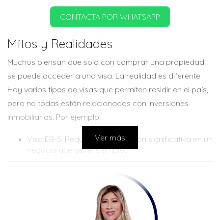
CONTACTA POR WHATSAPP
Mitos y Realidades
Muchos piensan que solo con comprar una propiedad
se puede acceder a una visa. La realidad es diferente.
Hay varios tipos de visas que permiten residir en el país,
pero no todas están relacionadas con inversiones
inmobiliarias. Por ejemplo:
Ver más
Visa EB-5: Requiere una inversión significativa en un
negocio que genere empleo.
Visa E-2: Está disponible para ciudadanos de
ciertos países que invierten en un negocio.
Residencia por otras vías: Familias, empleos y
otras situaciones personales también son
opciones válidas.