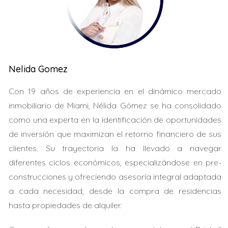
Es esencial informarse adecuadamente antes de tomar
decisiones importantes. Muchas personas se ven
desilusionadas al darse cuenta de que la compra de
una casa no les brinda los beneficios esperados.
Nelida Gomez
LLÁMAME AHORA
Con 19 años de experiencia en el dinámico mercado
Estudio de Caso 1
inmobiliario de Miami, Nélida Gómez se ha consolidado
Conocí a María, una inversionista española. Compró un
como una experta en la identificación de oportunidades
departamento en Miami esperando obtener residencia.
de inversión que maximizan el retorno financiero de sus
A pesar de su gran inversión, no logró la visa que
clientes. Su trayectoria la ha llevado a navegar
deseaba. Fue un proceso complicado que le enseñó la
diferentes ciclos económicos, especializándose en pre-
importancia de investigar antes de actuar.
construcciones y ofreciendo asesoría integral adaptada
a cada necesidad, desde la compra de residencias
Estudio de Caso 2
hasta propiedades de alquiler.
Juan y Ana, de Argentina, querían mudarse a Estados