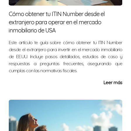
Puedes buscar abogados especializados en inmigración
Cómo obtener tu ITIN Number desde el
o consultores acreditados en el área.
extranjero para operar en el mercado
inmobiliario de USA
Nélida Gómez tiene amplia experiencia en el ámbito
inmobiliario y migratorio en Miami. Si deseas explorar
Este artículo te guía sobre cómo obtener tu ITIN Number
opciones o aclarar dudas sobre cómo comprar una
desde el extranjero para invertir en el mercado inmobiliario
propiedad y sus implicaciones migratorias, no dudes en
de EE.UU. Incluye pasos detallados, estudios de caso y
respuestas a preguntas frecuentes, asegurando que
contactarme al 17865477270. Estoy aquí para ayudarte a
cumplas con las normativas fiscales.
navegar este proceso con confianza y claridad.
Leer más